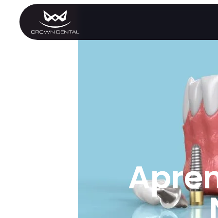
GENERAL
Tratamiento de
Emergencia
Extracciones
Protectores Nocturnos
Exámenes Orales
Tratamiento Periodontal
Programa Preventivo
Tratamiento de Conduc
Protectores Bucales
Deportivos
Apren