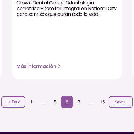
Crown Dental Group. Odontología
pediátrica y familiar integral en National City
para sonrisas que duran toda la vida.
Más información
Prev
1
…
5
6
7
…
15
Next