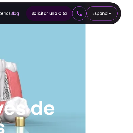
tenos
Blog
Solicitar una Cita
Español
A
n
cia
vés de
s