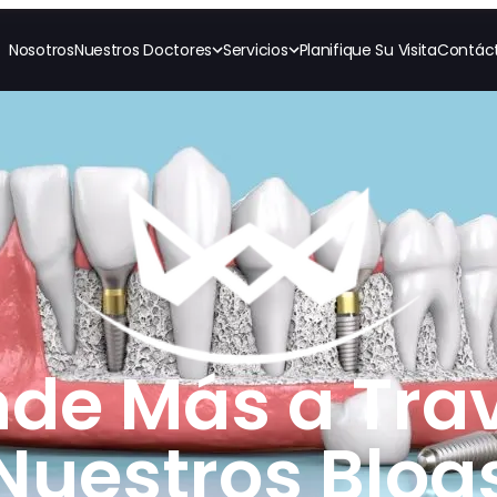
Nosotros
Nuestros Doctores
Servicios
Planifique Su Visita
Contác
RESTAURATIVO
COSMÉTICA
ORTODONCI
All-on-4
Coronas de Cerámica
Invisalig
All-on-6
Carillas
Ortodon
Coronas y Fundas
Puentes Dentales
TECNOLOGÍA
CBCT
Empastes Dentales
Impresiones Digitales
Dentaduras
Radiografía Digital
Implantes Dentales
to
Dentaduras en el Mismo
Día
Implantes el Mismo Día
Reparaciones el Mismo
Día
de Más a Tra
Nuestros Blog