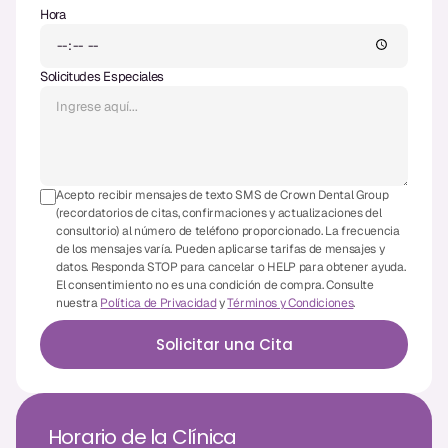
Hora
CBCT
Impresiones Digitales
Solicitudes Especiales
Radiografía Digital
ORTODONCIA
Acepto recibir mensajes de texto SMS de Crown Dental Group
Invisalign
(recordatorios de citas, confirmaciones y actualizaciones del
consultorio) al número de teléfono proporcionado. La frecuencia
Ortodoncia
de los mensajes varía. Pueden aplicarse tarifas de mensajes y
datos. Responda STOP para cancelar o HELP para obtener ayuda.
El consentimiento no es una condición de compra. Consulte
nuestra
Política de Privacidad
y
Términos y Condiciones
.
DOCTORES
Solicitar una Cita
Dr. Douglas Ness
Dr. Jared Gibbons
Horario de la Clínica
Dr. Hassan Haidar