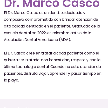
Dr. Marco Casco
Exámenes Orales
El Dr. Marco Casco es un dentista dedicado y
Tratamiento Periodontal
compasivo comprometido con brindar atención de
Programa Preventivo
alta calidad centrada en el paciente. Graduado de la
escuela dental en 2022, es miembro activo de la
Tratamiento de Conducto
Asociación Dental Americana (ADA).
Protectores Bucales Deportivos
El Dr. Casco cree en tratar a cada paciente como él
quisiera ser tratado: con honestidad, respeto y con la
RESTAURATIVO
última tecnología dental. Cuando no está atendiendo
All-on-4
pacientes, disfruta viajar, aprender y pasar tiempo en
All-on-6
la playa.
Coronas y Fundas
Puentes Dentales