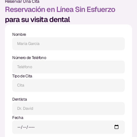
Reservar Una Cita
Empastes Dentales
Reservación en Línea Sin Esfuerzo
Dentaduras
para su visita dental
Implantes Dentales
Nombre
Dentaduras en el Mismo Día
Implantes el Mismo Día
Número de Teléfono
Reparaciones el Mismo Día
Tipo de Cita
COSMÉTICA
Coronas de Cerámica
Dentista
Carillas
Fecha
TECNOLOGÍA