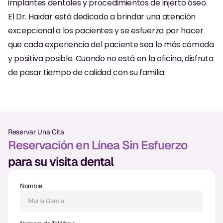
implantes dentales y procedimientos de injerto óseo.
Empastes Dentales
El Dr. Haidar está dedicado a brindar una atención
Dentaduras
excepcional a los pacientes y se esfuerza por hacer
que cada experiencia del paciente sea lo más cómoda
Implantes Dentales
y positiva posible. Cuando no está en la oficina, disfruta
Dentaduras en el Mismo Día
de pasar tiempo de calidad con su familia.
Implantes el Mismo Día
Reparaciones el Mismo Día
Reservar Una Cita
COSMÉTICA
Reservación en Línea Sin Esfuerzo
para su visita dental
Coronas de Cerámica
Carillas
Nombre
TECNOLOGÍA