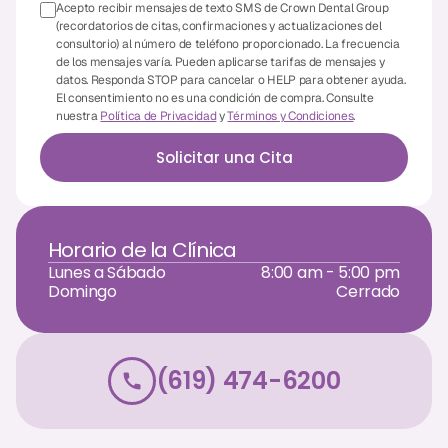
Acepto recibir mensajes de texto SMS de Crown Dental Group
(recordatorios de citas, confirmaciones y actualizaciones del
Dr. Christian Bastien
consultorio) al número de teléfono proporcionado. La frecuencia
de los mensajes varía. Pueden aplicarse tarifas de mensajes y
Dr. Allen Newman
datos. Responda STOP para cancelar o HELP para obtener ayuda.
El consentimiento no es una condición de compra. Consulte
Dr. Marco Casco
nuestra
Política de Privacidad
y
Términos y Condiciones
.
Solicitar una Cita
Solicitar una Cita
Horario de la Clínica
Español
Lunes a Sábado
8:00 am - 5:00 pm
Domingo
Cerrado
(619) 474-6200