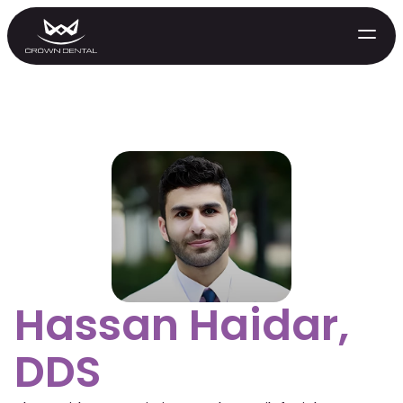
GENERAL
Hassan Haidar,
Tratamiento de Emergencia
Extracciones
DDS
Protectores Nocturnos