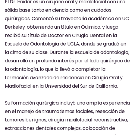
El Dr. Haidar es un cirujano oral y maxilofacial con una
Exámenes Orales
sólida base tanto en ciencia como en cuidados
Tratamiento Periodontal
quirúrgicos. Comenzó su trayectoria académica en UC
Berkeley, obteniendo un título en Química, y luego
Programa Preventivo
recibió su título de Doctor en Cirugía Dental en la
Tratamiento de Conducto
Escuela de Odontología de UCLA, donde se graduó en
la cima de su clase. Durante la escuela de odontología,
Protectores Bucales Deportivos
desarrolló un profundo interés por el lado quirúrgico de
la odontología, lo que lo llevó a completar la
RESTAURATIVO
formación avanzada de residencia en Cirugía Oral y
Maxilofacial en la Universidad del Sur de California.
All-on-4
All-on-6
Su formación quirúrgica incluyó una amplia experiencia
en el manejo de traumatismos faciales, resección de
Coronas y Fundas
tumores benignos, cirugía maxilofacial reconstructiva,
Puentes Dentales
extracciones dentales complejas, colocación de