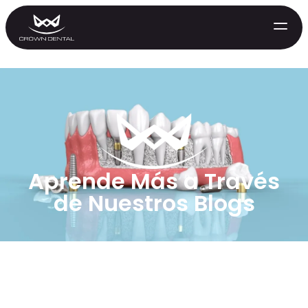
Aprende Más a Través
de Nuestros Blogs
GENERAL
Tratamiento de Emergencia
Extracciones
Protectores Nocturnos