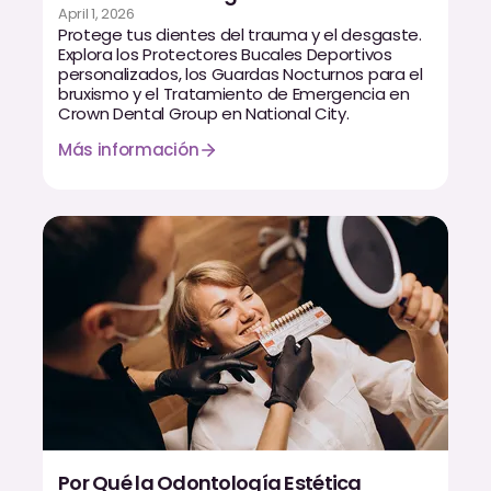
April 1, 2026
CBCT
Protege tus dientes del trauma y el desgaste.
Explora los Protectores Bucales Deportivos
Impresiones Digitales
personalizados, los Guardas Nocturnos para el
bruxismo y el Tratamiento de Emergencia en
Radiografía Digital
Crown Dental Group en National City.
Más información
ORTODONCIA
Invisalign
Ortodoncia
DOCTORES
Dr. Douglas Ness
Dr. Jared Gibbons
Dr. Hassan Haidar
Por Qué la Odontología Estética