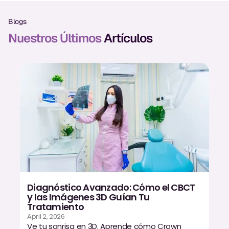
Exámenes Orales
Blogs
Tratamiento Periodontal
Nuestros Últimos
Artículos
Programa Preventivo
Tratamiento de Conducto
Protectores Bucales Deportivos
RESTAURATIVO
All-on-4
All-on-6
Diagnóstico Avanzado: Cómo el CBCT
Coronas y Fundas
y las Imágenes 3D Guían Tu
Tratamiento
Puentes Dentales
April 2, 2026
Ve tu sonrisa en 3D. Aprende cómo Crown