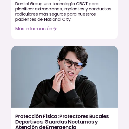
Empastes Dentales
Dental Group usa tecnología CBCT para
planificar extracciones, implantes y conductos
radiculares más seguros para nuestros
Dentaduras
pacientes de National City.
Implantes Dentales
Más información
Dentaduras en el Mismo Día
Implantes el Mismo Día
Reparaciones el Mismo Día
COSMÉTICA
Coronas de Cerámica
Carillas
Protección Física: Protectores Bucales
Deportivos, Guardas Nocturnos y
TECNOLOGÍA
Atención de Emergencia