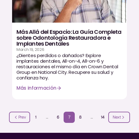
Más Allá del Espacio: La Guía Completa
sobre Odontología Restauradora e
Implantes Dentales
March 19, 2026
¿Dientes perdidos o dañados? Explore
implantes dentales, All-on-4, All-on-6 y
restauraciones el mismo día en Crown Dental
Group en National City. Recupere su salud y
confianza hoy.
Más información
Prev
1
…
6
7
8
…
14
Next