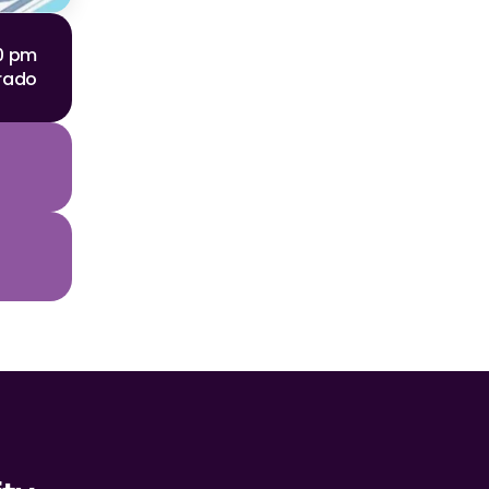
00 pm
rado