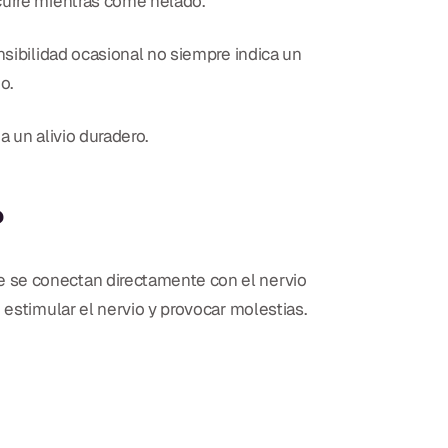
curre mientras come helado.
nsibilidad ocasional no siempre indica un
o.
 un alivio duradero.
?
e se conectan directamente con el nervio
 estimular el nervio y provocar molestias.