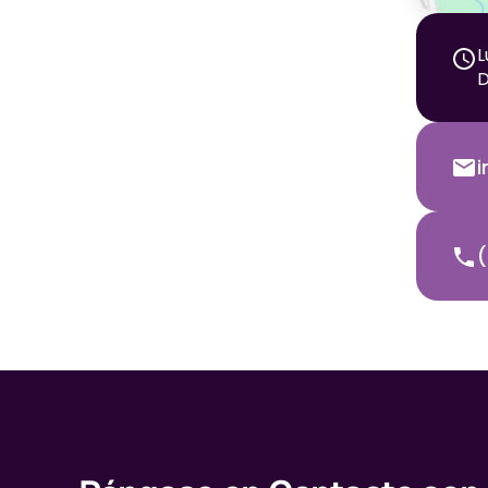
L
D
(