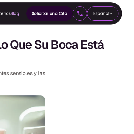
tenos
Blog
Solicitar una Cita
Español
A
n
Lo Que Su Boca Está
cia
tes sensibles y las