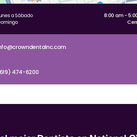
unes a Sábado
8:00 am - 5:
omingo
Cer
info@crowndentalnc.com
619) 474-6200