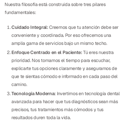
Nuestra filosofía está construida sobre tres pilares
CBCT
fundamentales:
Impresiones Digitales
Cuidado Integral:
Creemos que tu atención debe ser
Radiografía Digital
conveniente y coordinada. Por eso ofrecemos una
amplia gama de servicios bajo un mismo techo.
ORTODONCIA
Enfoque Centrado en el Paciente:
Tú eres nuestra
Invisalign
prioridad. Nos tomamos el tiempo para escuchar,
explicarte tus opciones claramente y asegurarnos de
Ortodoncia
que te sientas cómodo e informado en cada paso del
camino.
DOCTORES
Tecnología Moderna:
Invertimos en tecnología dental
Dr. Douglas Ness
avanzada para hacer que tus diagnósticos sean más
precisos, tus tratamientos más cómodos y tus
Dr. Jared Gibbons
resultados duren toda la vida.
Dr. Hassan Haidar