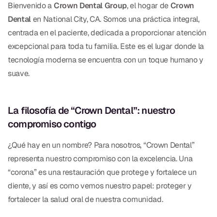
Empastes Dentales
Bienvenido a
Crown Dental Group
, el hogar de
Crown
Dental
en National City, CA. Somos una práctica integral,
Dentaduras
centrada en el paciente, dedicada a proporcionar atención
Implantes Dentales
excepcional para toda tu familia. Este es el lugar donde la
tecnología moderna se encuentra con un toque humano y
Dentaduras en el Mismo Día
suave.
Implantes el Mismo Día
Reparaciones el Mismo Día
La filosofía de “Crown Dental”: nuestro
compromiso contigo
COSMÉTICA
¿Qué hay en un nombre? Para nosotros, “Crown Dental”
Coronas de Cerámica
representa nuestro compromiso con la excelencia. Una
“corona” es una restauración que protege y fortalece un
Carillas
diente, y así es como vemos nuestro papel: proteger y
fortalecer la salud oral de nuestra comunidad.
TECNOLOGÍA