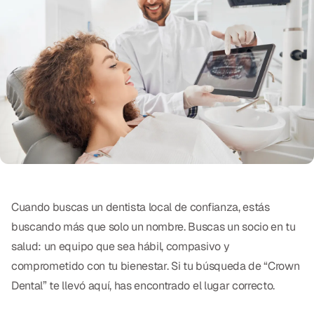
Exámenes Orales
Tratamiento Periodontal
Programa Preventivo
Tratamiento de Conducto
Protectores Bucales Deportivos
RESTAURATIVO
All-on-4
Cuando buscas un dentista local de confianza, estás
buscando más que solo un nombre. Buscas un socio en tu
All-on-6
salud: un equipo que sea hábil, compasivo y
Coronas y Fundas
comprometido con tu bienestar. Si tu búsqueda de “Crown
Dental” te llevó aquí, has encontrado el lugar correcto.
Puentes Dentales