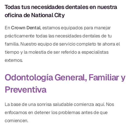
Todas tus necesidades dentales en nuestra
Dr. Christian Bastien
oficina de National City
Dr. Allen Newman
En
Crown Dental
, estamos equipados para manejar
Dr. Marco Casco
prácticamente todas las necesidades dentales de tu
familia. Nuestro equipo de servicio completo te ahorra el
tiempo y la molestia de ser referido a especialistas
externos.
Solicitar una Cita
Odontología General, Familiar y
Español
Preventiva
La base de una sonrisa saludable comienza aquí. Nos
enfocamos en detener los problemas antes de que
comiencen.