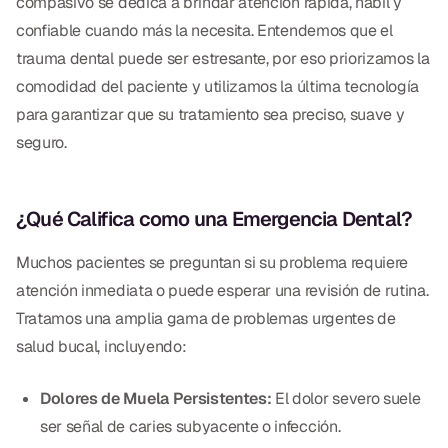
compasivo se dedica a brindar atención rápida, hábil y
Empastes Dentales
confiable cuando más la necesita. Entendemos que el
Dentaduras
trauma dental puede ser estresante, por eso priorizamos la
comodidad del paciente y utilizamos la última tecnología
Implantes Dentales
para garantizar que su tratamiento sea preciso, suave y
Dentaduras en el Mismo Día
seguro.
Implantes el Mismo Día
¿Qué Califica como una Emergencia Dental?
Reparaciones el Mismo Día
Muchos pacientes se preguntan si su problema requiere
COSMÉTICA
atención inmediata o puede esperar una revisión de rutina.
Tratamos una amplia gama de problemas urgentes de
Coronas de Cerámica
salud bucal, incluyendo:
Carillas
Dolores de Muela Persistentes:
El dolor severo suele
ser señal de caries subyacente o infección.
TECNOLOGÍA