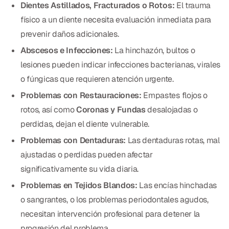
Dientes Astillados, Fracturados o Rotos:
El trauma
CBCT
físico a un diente necesita evaluación inmediata para
Impresiones Digitales
prevenir daños adicionales.
Abscesos e Infecciones:
La hinchazón, bultos o
Radiografía Digital
lesiones pueden indicar infecciones bacterianas, virales
o fúngicas que requieren atención urgente.
ORTODONCIA
Problemas con Restauraciones:
Empastes flojos o
Invisalign
rotos, así como
Coronas y Fundas
desalojadas o
perdidas, dejan el diente vulnerable.
Ortodoncia
Problemas con Dentaduras:
Las dentaduras rotas, mal
ajustadas o perdidas pueden afectar
DOCTORES
significativamente su vida diaria.
Dr. Douglas Ness
Problemas en Tejidos Blandos:
Las encías hinchadas
o sangrantes, o los problemas periodontales agudos,
Dr. Jared Gibbons
necesitan intervención profesional para detener la
Dr. Hassan Haidar
progresión del problema.