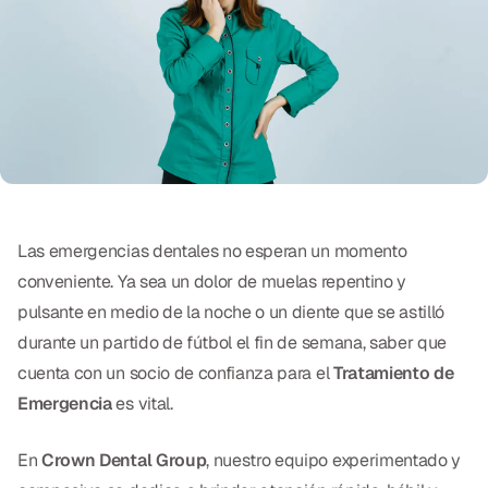
Exámenes Orales
Tratamiento Periodontal
Programa Preventivo
Tratamiento de Conducto
Protectores Bucales Deportivos
Las emergencias dentales no esperan un momento
RESTAURATIVO
conveniente. Ya sea un dolor de muelas repentino y
pulsante en medio de la noche o un diente que se astilló
All-on-4
durante un partido de fútbol el fin de semana, saber que
All-on-6
cuenta con un socio de confianza para el
Tratamiento de
Emergencia
es vital.
Coronas y Fundas
Puentes Dentales
En
Crown Dental Group
, nuestro equipo experimentado y