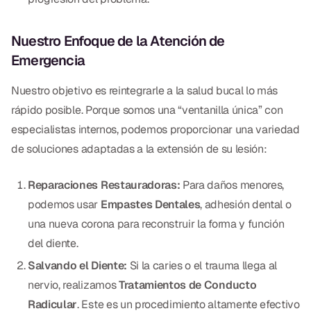
Dr. Christian Bastien
Nuestro Enfoque de la Atención de
Dr. Allen Newman
Emergencia
Dr. Marco Casco
Nuestro objetivo es reintegrarle a la salud bucal lo más
rápido posible. Porque somos una “ventanilla única” con
especialistas internos, podemos proporcionar una variedad
Solicitar una Cita
de soluciones adaptadas a la extensión de su lesión:
Español
Reparaciones Restauradoras:
Para daños menores,
podemos usar
Empastes Dentales
, adhesión dental o
una nueva corona para reconstruir la forma y función
del diente.
Salvando el Diente:
Si la caries o el trauma llega al
nervio, realizamos
Tratamientos de Conducto
Radicular
. Este es un procedimiento altamente efectivo