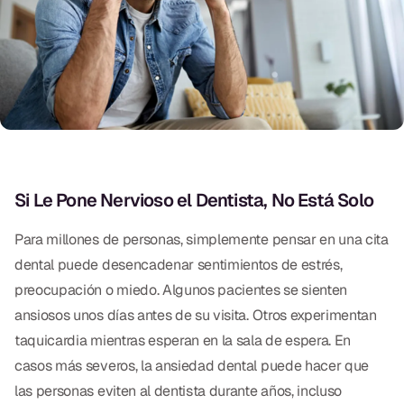
Exámenes Orales
Tratamiento Periodontal
Programa Preventivo
Tratamiento de Conducto
Protectores Bucales Deportivos
Si Le Pone Nervioso el Dentista, No Está Solo
RESTAURATIVO
Para millones de personas, simplemente pensar en una cita
All-on-4
dental puede desencadenar sentimientos de estrés,
preocupación o miedo. Algunos pacientes se sienten
All-on-6
ansiosos unos días antes de su visita. Otros experimentan
Coronas y Fundas
taquicardia mientras esperan en la sala de espera. En
casos más severos, la ansiedad dental puede hacer que
Puentes Dentales
las personas eviten al dentista durante años, incluso