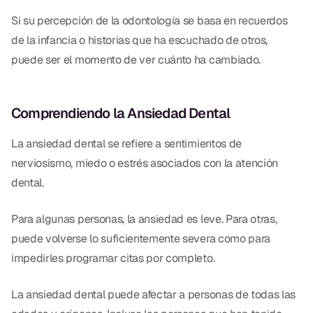
CBCT
Si su percepción de la odontología se basa en recuerdos
de la infancia o historias que ha escuchado de otros,
Impresiones Digitales
puede ser el momento de ver cuánto ha cambiado.
Radiografía Digital
Comprendiendo la Ansiedad Dental
ORTODONCIA
La ansiedad dental se refiere a sentimientos de
Invisalign
nerviosismo, miedo o estrés asociados con la atención
Ortodoncia
dental.
DOCTORES
Para algunas personas, la ansiedad es leve. Para otras,
puede volverse lo suficientemente severa como para
Dr. Douglas Ness
impedirles programar citas por completo.
Dr. Jared Gibbons
La ansiedad dental puede afectar a personas de todas las
Dr. Hassan Haidar