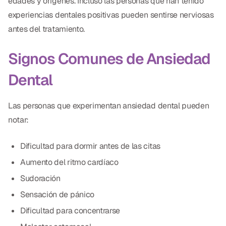
edades y orígenes. Incluso las personas que han tenido
Dr. Christian Bastien
experiencias dentales positivas pueden sentirse nerviosas
antes del tratamiento.
Dr. Allen Newman
Signos Comunes de Ansiedad
Dr. Marco Casco
Dental
Solicitar una Cita
Las personas que experimentan ansiedad dental pueden
notar:
Español
Dificultad para dormir antes de las citas
Aumento del ritmo cardíaco
Sudoración
Sensación de pánico
Dificultad para concentrarse