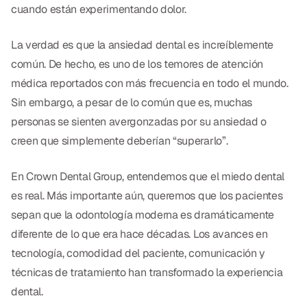
Empastes Dentales
cuando están experimentando dolor.
Dentaduras
La verdad es que la ansiedad dental es increíblemente
Implantes Dentales
común. De hecho, es uno de los temores de atención
médica reportados con más frecuencia en todo el mundo.
Dentaduras en el Mismo Día
Sin embargo, a pesar de lo común que es, muchas
Implantes el Mismo Día
personas se sienten avergonzadas por su ansiedad o
creen que simplemente deberían “superarlo”.
Reparaciones el Mismo Día
En Crown Dental Group, entendemos que el miedo dental
COSMÉTICA
es real. Más importante aún, queremos que los pacientes
sepan que la odontología moderna es dramáticamente
Coronas de Cerámica
diferente de lo que era hace décadas. Los avances en
Carillas
tecnología, comodidad del paciente, comunicación y
técnicas de tratamiento han transformado la experiencia
dental.
TECNOLOGÍA