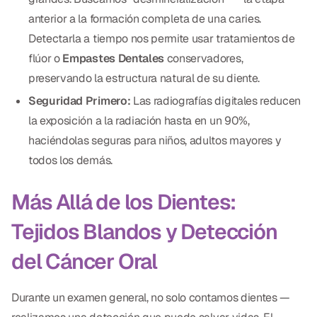
CBCT
anterior a la formación completa de una caries.
Detectarla a tiempo nos permite usar tratamientos de
Impresiones Digitales
flúor o
Empastes Dentales
conservadores,
Radiografía Digital
preservando la estructura natural de su diente.
Seguridad Primero:
Las radiografías digitales reducen
ORTODONCIA
la exposición a la radiación hasta en un 90%,
haciéndolas seguras para niños, adultos mayores y
Invisalign
todos los demás.
Ortodoncia
Más Allá de los Dientes:
DOCTORES
Tejidos Blandos y Detección
Dr. Douglas Ness
del Cáncer Oral
Dr. Jared Gibbons
Durante un examen general, no solo contamos dientes —
Dr. Hassan Haidar