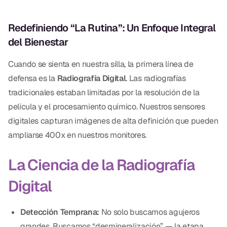
Empastes Dentales
Dentaduras
Redefiniendo “La Rutina”: Un Enfoque Integral
del Bienestar
Implantes Dentales
Cuando se sienta en nuestra silla, la primera línea de
Dentaduras en el Mismo Día
defensa es la
Radiografía Digital
. Las radiografías
Implantes el Mismo Día
tradicionales estaban limitadas por la resolución de la
película y el procesamiento químico. Nuestros sensores
Reparaciones el Mismo Día
digitales capturan imágenes de alta definición que pueden
ampliarse 400x en nuestros monitores.
COSMÉTICA
La Ciencia de la Radiografía
Coronas de Cerámica
Digital
Carillas
Detección Temprana:
No solo buscamos agujeros
TECNOLOGÍA
grandes. Buscamos “desmineralización” — la etapa