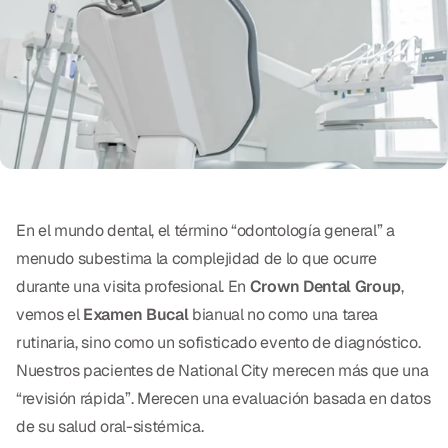
Exámenes Orales
Tratamiento Periodontal
Programa Preventivo
Tratamiento de Conducto
Protectores Bucales Deportivos
En el mundo dental, el término “odontología general” a
RESTAURATIVO
menudo subestima la complejidad de lo que ocurre
durante una visita profesional. En
Crown Dental Group
,
All-on-4
vemos el
Examen Bucal
bianual no como una tarea
All-on-6
rutinaria, sino como un sofisticado evento de diagnóstico.
Nuestros pacientes de National City merecen más que una
Coronas y Fundas
“revisión rápida”. Merecen una evaluación basada en datos
Puentes Dentales
de su salud oral-sistémica.