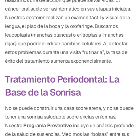
realizamos una detección que puede salvar vidas. El
cáncer oral suele ser asintomático en sus etapas iniciales.
Dr. Christian Bastien
Nuestros doctores realizan un examen táctil y visual de la
Dr. Allen Newman
lengua, el piso de la boca y la orofaringe. Buscamos
leucoplasia (manchas blancas) o eritroplasia (manchas
Dr. Marco Casco
rojas) que podrían indicar cambios celulares. Al detectar
estos problemas durante una visita “rutinaria”, la tasa de
éxito del tratamiento aumenta exponencialmente.
Solicitar una Cita
Tratamiento Periodontal: La
Español
Base de la Sonrisa
No se puede construir una casa sobre arena, y no se puede
tener una sonrisa saludable sobre encías enfermas.
Nuestro
Programa Preventivo
incluye un análisis profundo
de la salud de sus encías. Medimos las “bolsas” entre sus