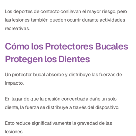
CBCT
Los deportes de contacto conllevan el mayor riesgo, pero
Impresiones Digitales
las lesiones también pueden ocurrir durante actividades
recreativas.
Radiografía Digital
Cómo los Protectores Bucales
ORTODONCIA
Protegen los Dientes
Invisalign
Un protector bucal absorbe y distribuye las fuerzas de
Ortodoncia
impacto.
DOCTORES
En lugar de que la presión concentrada dañe un solo
Dr. Douglas Ness
diente, la fuerza se distribuye a través del dispositivo.
Dr. Jared Gibbons
Esto reduce significativamente la gravedad de las
lesiones.
Dr. Hassan Haidar