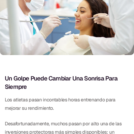
Exámenes Orales
Tratamiento Periodontal
Programa Preventivo
Tratamiento de Conducto
Protectores Bucales Deportivos
RESTAURATIVO
Un Golpe Puede Cambiar Una Sonrisa Para
Siempre
All-on-4
All-on-6
Los atletas pasan incontables horas entrenando para
mejorar su rendimiento.
Coronas y Fundas
Desafortunadamente, muchos pasan por alto una de las
Puentes Dentales
inversiones protectoras más simples disponibles: un