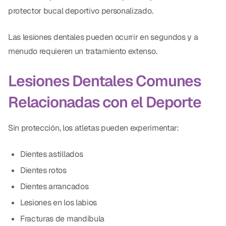
Empastes Dentales
protector bucal deportivo personalizado.
Dentaduras
Las lesiones dentales pueden ocurrir en segundos y a
Implantes Dentales
menudo requieren un tratamiento extenso.
Dentaduras en el Mismo Día
Lesiones Dentales Comunes
Implantes el Mismo Día
Relacionadas con el Deporte
Reparaciones el Mismo Día
Sin protección, los atletas pueden experimentar:
COSMÉTICA
Dientes astillados
Coronas de Cerámica
Dientes rotos
Carillas
Dientes arrancados
Lesiones en los labios
TECNOLOGÍA
Fracturas de mandíbula