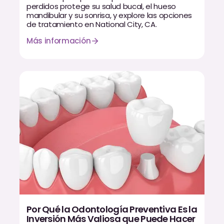
Empastes Dentales
perdidos protege su salud bucal, el hueso
mandibular y su sonrisa, y explore las opciones
de tratamiento en National City, CA.
Dentaduras
Más información
Implantes Dentales
Dentaduras en el Mismo Día
Implantes el Mismo Día
Reparaciones el Mismo Día
COSMÉTICA
Coronas de Cerámica
Carillas
Por Qué la Odontología Preventiva Es la
TECNOLOGÍA
Inversión Más Valiosa que Puede Hacer