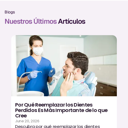
Exámenes Orales
Blogs
Tratamiento Periodontal
Nuestros Últimos
Artículos
Programa Preventivo
Tratamiento de Conducto
Protectores Bucales Deportivos
RESTAURATIVO
All-on-4
All-on-6
Por Qué Reemplazar los Dientes
Coronas y Fundas
Perdidos Es Más Importante de lo que
Cree
Puentes Dentales
June 20, 2026
Descubra por qué reemplazar los dientes