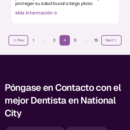
proteger su salud bucal a largo plazo.
Más información
Prev
1
…
3
4
5
…
15
Next
Póngase en Contacto con el
mejor Dentista en National
City