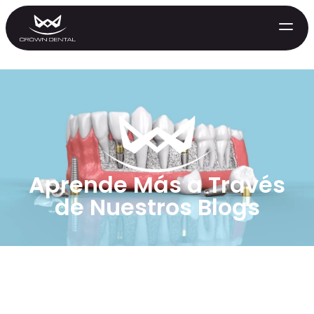
Aprende Más a Través
de Nuestros Blogs
GENERAL
Tratamiento de Emergencia
Extracciones
Protectores Nocturnos