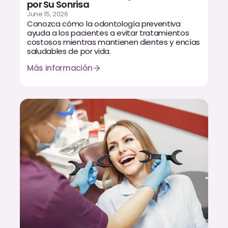
por Su Sonrisa
CBCT
June 15, 2026
Conozca cómo la odontología preventiva
Impresiones Digitales
ayuda a los pacientes a evitar tratamientos
costosos mientras mantienen dientes y encías
saludables de por vida.
Radiografía Digital
Más información
ORTODONCIA
Invisalign
Ortodoncia
DOCTORES
Dr. Douglas Ness
Dr. Jared Gibbons
Dr. Hassan Haidar