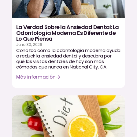
Dr. Christian Bastien
Dr. Allen Newman
La Verdad Sobre la Ansiedad Dental: La
Odontología Moderna Es Diferente de
Dr. Marco Casco
Lo Que Piensa
June 30, 2026
Conozca cómo la odontología moderna ayuda
a reducir la ansiedad dental y descubra por
qué las visitas dentales de hoy son más
Solicitar una Cita
cómodas que nunca en National City, CA.
Más información
Español