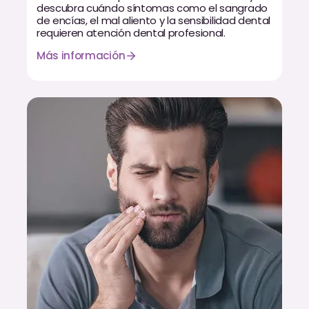
Empastes Dentales
descubra cuándo síntomas como el sangrado
de encías, el mal aliento y la sensibilidad dental
requieren atención dental profesional.
Dentaduras
Más información
Implantes Dentales
Dentaduras en el Mismo Día
Implantes el Mismo Día
Reparaciones el Mismo Día
COSMÉTICA
Coronas de Cerámica
Carillas
TECNOLOGÍA