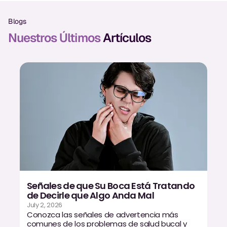
Exámenes Orales
Blogs
Tratamiento Periodontal
Nuestros Últimos
Artículos
Programa Preventivo
Tratamiento de Conducto
Protectores Bucales Deportivos
RESTAURATIVO
All-on-4
All-on-6
Señales de que Su Boca Está Tratando
Coronas y Fundas
de Decirle que Algo Anda Mal
July 2, 2026
Puentes Dentales
Conozca las señales de advertencia más
comunes de los problemas de salud bucal y