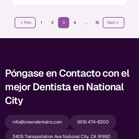
Prev
1
2
3
4
…
15
Next
Póngase en Contacto con el
mejor Dentista en National
City
info@crowndentalnc.com
(619) 474-6200
2405 Transportation Ave National City, CA 91950