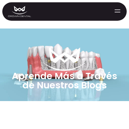
Aprende Más a Través
de Nuestros Blogs
GENERAL
Tratamiento de Emergencia
Extracciones
Protectores Nocturnos