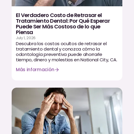
CBCT
El Verdadero Costo de Retrasar el
Impresiones Digitales
Tratamiento Dental: Por Qué Esperar
Puede Ser Más Costoso de lo que
Radiografía Digital
Piensa
July 1, 2026
Descubra los costos ocultos de retrasar el
tratamiento dental y conozca cómo la
ORTODONCIA
odontología preventiva puede ahorrarle
tiempo, dinero y molestias en National City, CA.
Invisalign
Más información
Ortodoncia
DOCTORES
Dr. Douglas Ness
Dr. Jared Gibbons
Dr. Hassan Haidar