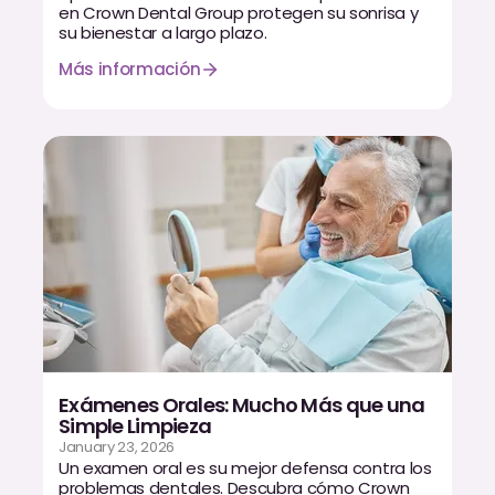
en Crown Dental Group protegen su sonrisa y
CBCT
su bienestar a largo plazo.
Impresiones Digitales
Más información
Radiografía Digital
ORTODONCIA
Invisalign
Ortodoncia
DOCTORES
Dr. Douglas Ness
Exámenes Orales: Mucho Más que una
Simple Limpieza
Dr. Jared Gibbons
January 23, 2026
Un examen oral es su mejor defensa contra los
Dr. Hassan Haidar
problemas dentales. Descubra cómo Crown