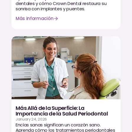
Empastes Dentales
dentales y cómo Crown Dental restaura su
sonrisa con implantes y puentes.
Dentaduras
Más información
Implantes Dentales
Dentaduras en el Mismo Día
Implantes el Mismo Día
Reparaciones el Mismo Día
COSMÉTICA
Coronas de Cerámica
Carillas
Más Allá de la Superficie: La
Importancia de la Salud Periodontal
January 24, 2026
Encías sanas significan un corazón sano.
TECNOLOGÍA
Aprenda cómo los tratamientos periodontales