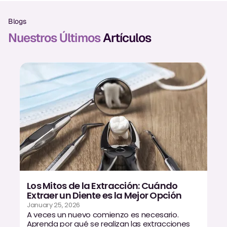
Exámenes Orales
Blogs
Tratamiento Periodontal
Nuestros Últimos
Artículos
Programa Preventivo
Tratamiento de Conducto
Protectores Bucales Deportivos
RESTAURATIVO
All-on-4
All-on-6
Los Mitos de la Extracción: Cuándo
Coronas y Fundas
Extraer un Diente es la Mejor Opción
January 25, 2026
Puentes Dentales
A veces un nuevo comienzo es necesario.
Aprenda por qué se realizan las extracciones