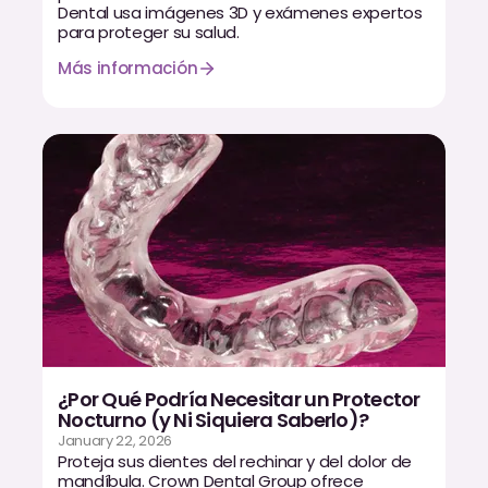
Dental usa imágenes 3D y exámenes expertos
Dr. Christian Bastien
para proteger su salud.
Más información
Dr. Allen Newman
Dr. Marco Casco
Solicitar una Cita
Español
¿Por Qué Podría Necesitar un Protector
Nocturno (y Ni Siquiera Saberlo)?
January 22, 2026
Proteja sus dientes del rechinar y del dolor de
mandíbula. Crown Dental Group ofrece