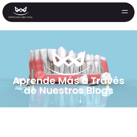
Aprende Más a Través
de Nuestros Blogs
GENERAL
Tratamiento de Emergencia
Extracciones
Protectores Nocturnos