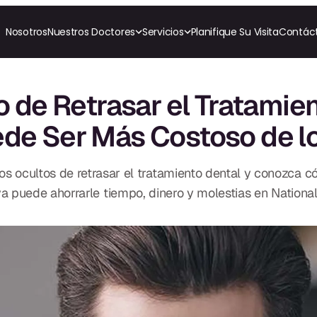
Nosotros
Nuestros Doctores
Servicios
Planifique Su Visita
Contác
RESTAURATIVO
COSMÉTICA
ORTODONCI
All-on-4
Coronas de Cerámica
Invisalig
 de Retrasar el Tratamie
All-on-6
Carillas
Ortodon
Coronas y Fundas
de Ser Más Costoso de l
Puentes Dentales
TECNOLOGÍA
CBCT
Empastes Dentales
Impresiones Digitales
Dentaduras
Radiografía Digital
Implantes Dentales
os ocultos de retrasar el tratamiento dental y conozca c
to
Dentaduras en el Mismo
Día
a puede ahorrarle tiempo, dinero y molestias en National
Implantes el Mismo Día
Reparaciones el Mismo
Día