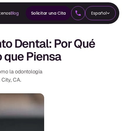
tenos
Blog
Solicitar una Cita
Español
A
n
nto Dental: Por Qué
cia
o que Piensa
ómo la odontología
 City, CA.