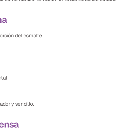
na
porción del esmalte.
ntal
ador y sencillo.
tensa