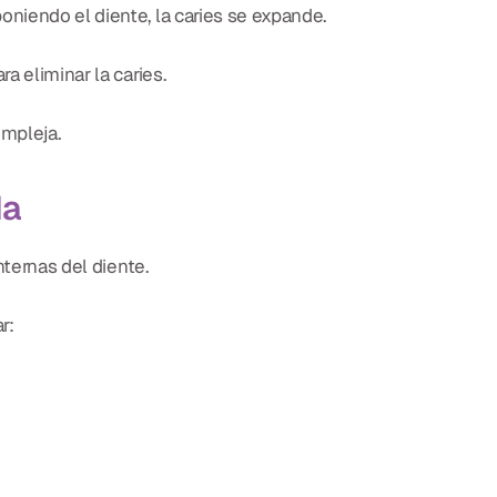
niendo el diente, la caries se expande.
a eliminar la caries.
mpleja.
da
nternas del diente.
r: