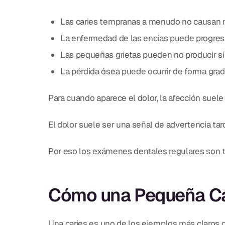
Las caries tempranas a menudo no causan m
La enfermedad de las encías puede progresar
Las pequeñas grietas pueden no producir sín
La pérdida ósea puede ocurrir de forma grad
Para cuando aparece el dolor, la afección sue
El dolor suele ser una señal de advertencia tar
Por eso los exámenes dentales regulares son t
Cómo una Pequeña Car
Una caries es uno de los ejemplos más claros d