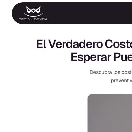
GENERAL
Tratamiento de
El Verdadero Costo
Emergencia
Extracciones
Esperar Pue
Protectores Nocturnos
Exámenes Orales
Tratamiento Periodontal
Programa Preventivo
Descubra los cost
Tratamiento de Conduc
Protectores Bucales
preventiv
Deportivos