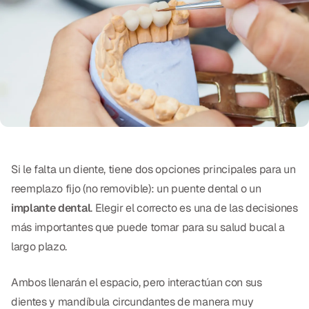
Exámenes Orales
Tratamiento Periodontal
Programa Preventivo
Tratamiento de Conducto
Protectores Bucales Deportivos
Si le falta un diente, tiene dos opciones principales para un
RESTAURATIVO
reemplazo fijo (no removible): un puente dental o un
All-on-4
implante dental
. Elegir el correcto es una de las decisiones
más importantes que puede tomar para su salud bucal a
All-on-6
largo plazo.
Coronas y Fundas
Ambos llenarán el espacio, pero interactúan con sus
Puentes Dentales
dientes y mandíbula circundantes de manera muy