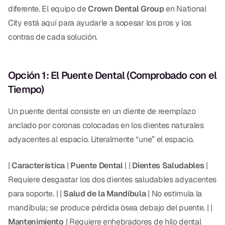
Empastes Dentales
diferente. El equipo de
Crown Dental Group
en National
City está aquí para ayudarle a sopesar los pros y los
Dentaduras
contras de cada solución.
Implantes Dentales
Dentaduras en el Mismo Día
Opción 1: El Puente Dental (Comprobado con el
Tiempo)
Implantes el Mismo Día
Reparaciones el Mismo Día
Un puente dental consiste en un diente de reemplazo
anclado por coronas colocadas en los dientes naturales
adyacentes al espacio. Literalmente “une” el espacio.
COSMÉTICA
Coronas de Cerámica
|
Característica
|
Puente Dental
| |
Dientes Saludables
|
Requiere desgastar los dos dientes saludables adyacentes
Carillas
para soporte. | |
Salud de la Mandíbula
| No estimula la
mandíbula; se produce pérdida ósea debajo del puente. | |
TECNOLOGÍA
Mantenimiento
| Requiere enhebradores de hilo dental