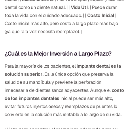
dental como un diente natural. | |
Vida Útil
| Puede durar
Dr. Christian Bastien
toda la vida con el cuidado adecuado. | |
Costo Inicial
|
Dr. Allen Newman
Costo inicial más alto, pero costo a largo plazo más bajo
(ya que rara vez necesita reemplazo). |
Dr. Marco Casco
¿Cuál es la Mejor Inversión a Largo Plazo?
Solicitar una Cita
Para la mayoría de los pacientes, el
implante dental es la
solución superior
. Es la única opción que preserva la
Español
salud de su mandíbula y previene la perforación
innecesaria de dientes sanos adyacentes. Aunque el
costo
de los implantes dentales
inicial puede ser más alto,
evitar futuros injertos óseos y reemplazos de puentes lo
convierte en la solución más rentable a lo largo de su vida.