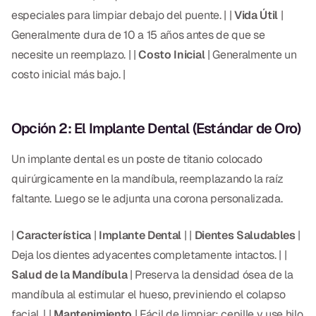
CBCT
especiales para limpiar debajo del puente. | |
Vida Útil
|
Generalmente dura de 10 a 15 años antes de que se
Impresiones Digitales
necesite un reemplazo. | |
Costo Inicial
| Generalmente un
Radiografía Digital
costo inicial más bajo. |
ORTODONCIA
Opción 2: El Implante Dental (Estándar de Oro)
Invisalign
Un implante dental es un poste de titanio colocado
Ortodoncia
quirúrgicamente en la mandíbula, reemplazando la raíz
faltante. Luego se le adjunta una corona personalizada.
DOCTORES
|
Característica
|
Implante Dental
| |
Dientes Saludables
|
Dr. Douglas Ness
Deja los dientes adyacentes completamente intactos. | |
Salud de la Mandíbula
| Preserva la densidad ósea de la
Dr. Jared Gibbons
mandíbula al estimular el hueso, previniendo el colapso
Dr. Hassan Haidar
facial. | |
Mantenimiento
| Fácil de limpiar; cepille y use hilo