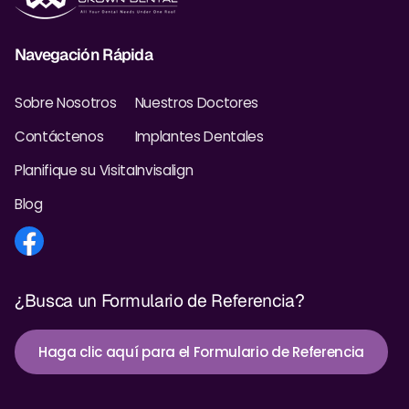
Dr. Christian Bastien
Navegación Rápida
Dr. Allen Newman
Sobre Nosotros
Nuestros Doctores
Dr. Marco Casco
Contáctenos
Implantes Dentales
Planifique su Visita
Invisalign
Solicitar una Cita
Blog
Español
¿Busca un Formulario de Referencia?
Haga clic aquí para el Formulario de Referencia