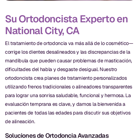
Exámenes Orales
Su Ortodoncista Experto en
Tratamiento Periodontal
National City, CA
Programa Preventivo
El tratamiento de ortodoncia va más allá de lo cosmético—
Tratamiento de Conducto
corrige los dientes desalineados y las discrepancias de la
Protectores Bucales Deportivos
mandíbula que pueden causar problemas de masticación,
dificultades del habla y desgaste desigual. Nuestro
RESTAURATIVO
ortodoncista crea planes de tratamiento personalizados
utilizando frenos tradicionales o alineadores transparentes
All-on-4
para lograr una sonrisa saludable, funcional y hermosa. La
All-on-6
evaluación temprana es clave, y damos la bienvenida a
pacientes de todas las edades para discutir sus objetivos
Coronas y Fundas
de alineación.
Puentes Dentales
Soluciones de Ortodoncia Avanzadas