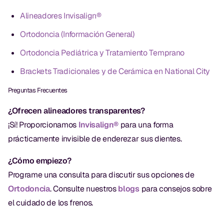
Empastes Dentales
Alineadores Invisalign®
Dentaduras
Ortodoncia (Información General)
Implantes Dentales
Ortodoncia Pediátrica y Tratamiento Temprano
Dentaduras en el Mismo Día
Brackets Tradicionales y de Cerámica en National City
Implantes el Mismo Día
Preguntas Frecuentes
Reparaciones el Mismo Día
¿Ofrecen alineadores transparentes?
¡Sí! Proporcionamos
Invisalign®
para una forma
prácticamente invisible de enderezar sus dientes.
COSMÉTICA
¿Cómo empiezo?
Coronas de Cerámica
Programe una consulta para discutir sus opciones de
Carillas
Ortodoncia
. Consulte nuestros
blogs
para consejos sobre
el cuidado de los frenos.
TECNOLOGÍA