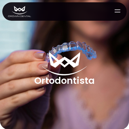
Ortodontista
GENERAL
Tratamiento de Emergencia
Extracciones
Protectores Nocturnos