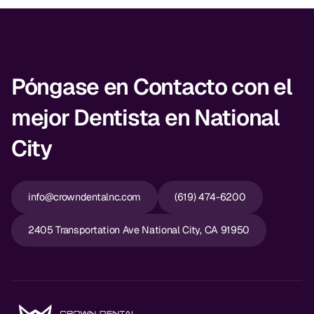
CBCT
Impresiones Digitales
Radiografía Digital
Póngase en Contacto con el
mejor Dentista en National
ORTODONCIA
City
Invisalign
Ortodoncia
info@crowndentalnc.com
(619) 474-6200
DOCTORES
2405 Transportation Ave National City, CA 91950
Dr. Douglas Ness
Dr. Jared Gibbons
Dr. Hassan Haidar