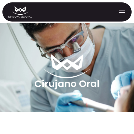
Cirujano Oral
GENERAL
Tratamiento de Emergencia
Extracciones
Protectores Nocturnos