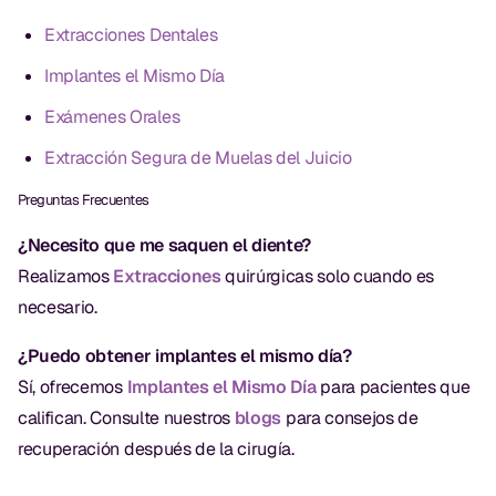
Empastes Dentales
Extracciones Dentales
Dentaduras
Implantes el Mismo Día
Implantes Dentales
Exámenes Orales
Dentaduras en el Mismo Día
Extracción Segura de Muelas del Juicio
Implantes el Mismo Día
Preguntas Frecuentes
Reparaciones el Mismo Día
¿Necesito que me saquen el diente?
Realizamos
Extracciones
quirúrgicas solo cuando es
necesario.
COSMÉTICA
¿Puedo obtener implantes el mismo día?
Coronas de Cerámica
Sí, ofrecemos
Implantes el Mismo Día
para pacientes que
Carillas
califican. Consulte nuestros
blogs
para consejos de
recuperación después de la cirugía.
TECNOLOGÍA