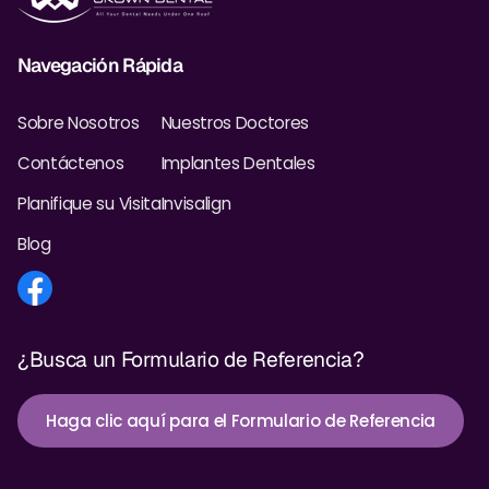
Dr. Christian Bastien
Navegación Rápida
Dr. Allen Newman
Sobre Nosotros
Nuestros Doctores
Dr. Marco Casco
Contáctenos
Implantes Dentales
Planifique su Visita
Invisalign
Solicitar una Cita
Blog
Español
¿Busca un Formulario de Referencia?
Haga clic aquí para el Formulario de Referencia