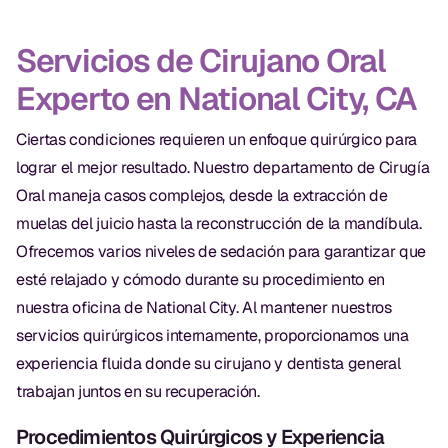
Exámenes Orales
Servicios de Cirujano Oral
Tratamiento Periodontal
Experto en National City, CA
Programa Preventivo
Ciertas condiciones requieren un enfoque quirúrgico para
Tratamiento de Conducto
lograr el mejor resultado. Nuestro departamento de Cirugía
Protectores Bucales Deportivos
Oral maneja casos complejos, desde la extracción de
muelas del juicio hasta la reconstrucción de la mandíbula.
RESTAURATIVO
Ofrecemos varios niveles de sedación para garantizar que
esté relajado y cómodo durante su procedimiento en
All-on-4
nuestra oficina de National City. Al mantener nuestros
All-on-6
servicios quirúrgicos internamente, proporcionamos una
experiencia fluida donde su cirujano y dentista general
Coronas y Fundas
trabajan juntos en su recuperación.
Puentes Dentales
Procedimientos Quirúrgicos y Experiencia