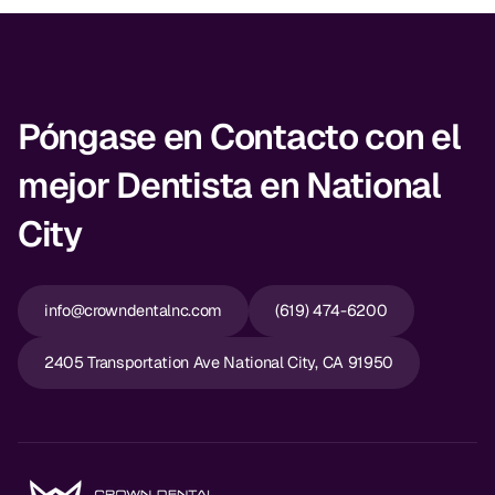
CBCT
Impresiones Digitales
Radiografía Digital
Póngase en Contacto con el
mejor Dentista en National
ORTODONCIA
City
Invisalign
Ortodoncia
info@crowndentalnc.com
(619) 474-6200
DOCTORES
2405 Transportation Ave National City, CA 91950
Dr. Douglas Ness
Dr. Jared Gibbons
Dr. Hassan Haidar