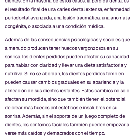
dientes. En la mayoría de estos casos, la pérdida dental es
Dr. Christian Bastien
el resultado final de una caries dental extensa, enfermedad
periodontal avanzada, una lesión traumática, una anomalía
Dr. Allen Newman
congénita, o asociada a una condición médica.
Dr. Marco Casco
Además de las consecuencias psicológicas y sociales que
a menudo producen tener huecos vergonzosos en su
sonrisa, los dientes perdidos pueden afectar su capacidad
Solicitar una Cita
para hablar con claridad y llevar una dieta satisfactoria y
nutritiva. Si no se abordan, los dientes perdidos también
Español
pueden causar cambios graduales en su apariencia y la
alineación de sus dientes restantes. Estos cambios no solo
afectan su mordida, sino que también tienen el potencial
de crear más huecos antiestéticos e insalubres en su
sonrisa. Además, sin el soporte de un juego completo de
dientes, los contornos faciales también pueden empezar a
verse más caídos y demacrados con el tiempo.