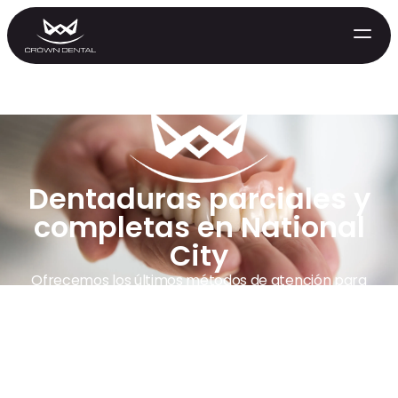
Dentaduras parciales y
completas en National
City
GENERAL
Ofrecemos los últimos métodos de atención para
reconstruir sonrisas completas y hermosas
Tratamiento de Emergencia
Extracciones
Protectores Nocturnos