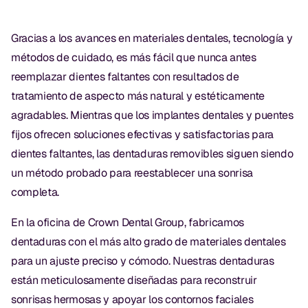
Exámenes Orales
Gracias a los avances en materiales dentales, tecnología y
Tratamiento Periodontal
métodos de cuidado, es más fácil que nunca antes
Programa Preventivo
reemplazar dientes faltantes con resultados de
tratamiento de aspecto más natural y estéticamente
Tratamiento de Conducto
agradables. Mientras que los implantes dentales y puentes
Protectores Bucales Deportivos
fijos ofrecen soluciones efectivas y satisfactorias para
dientes faltantes, las dentaduras removibles siguen siendo
RESTAURATIVO
un método probado para reestablecer una sonrisa
completa.
All-on-4
En la oficina de Crown Dental Group, fabricamos
All-on-6
dentaduras con el más alto grado de materiales dentales
Coronas y Fundas
para un ajuste preciso y cómodo. Nuestras dentaduras
están meticulosamente diseñadas para reconstruir
Puentes Dentales
sonrisas hermosas y apoyar los contornos faciales