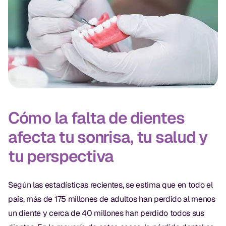
CBCT
Impresiones Digitales
Radiografía Digital
ORTODONCIA
Invisalign
Cómo la falta de dientes
Ortodoncia
afecta tu sonrisa, tu salud y
tu perspectiva
DOCTORES
Dr. Douglas Ness
Según las estadísticas recientes, se estima que en todo el
Dr. Jared Gibbons
país, más de 175 millones de adultos han perdido al menos
un diente y cerca de 40 millones han perdido todos sus
Dr. Hassan Haidar