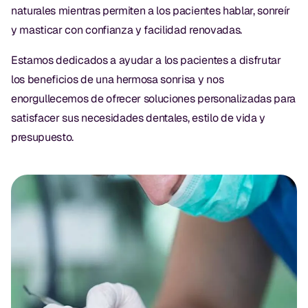
Empastes Dentales
naturales mientras permiten a los pacientes hablar, sonreír
y masticar con confianza y facilidad renovadas.
Dentaduras
Estamos dedicados a ayudar a los pacientes a disfrutar
Implantes Dentales
los beneficios de una hermosa sonrisa y nos
Dentaduras en el Mismo Día
enorgullecemos de ofrecer soluciones personalizadas para
satisfacer sus necesidades dentales, estilo de vida y
Implantes el Mismo Día
presupuesto.
Reparaciones el Mismo Día
COSMÉTICA
Coronas de Cerámica
Carillas
TECNOLOGÍA