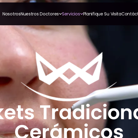
Nosotros
Nuestros Doctores
Servicios
Planifique Su Visita
Contác
RESTAURATIVO
COSMÉTICA
ORTODONCI
All-on-4
Coronas de Cerámica
Invisalig
All-on-6
Carillas
Ortodon
Coronas y Fundas
Puentes Dentales
TECNOLOGÍA
CBCT
Empastes Dentales
Impresiones Digitales
Dentaduras
Radiografía Digital
Implantes Dentales
to
Dentaduras en el Mismo
Día
Implantes el Mismo Día
Reparaciones el Mismo
Día
ets Tradicion
Cerámicos