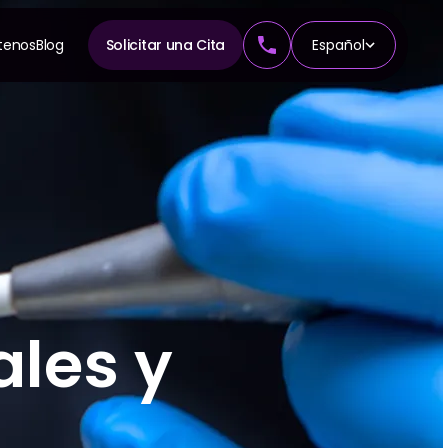
tenos
Blog
Solicitar una Cita
Español
A
n
cia
ales y