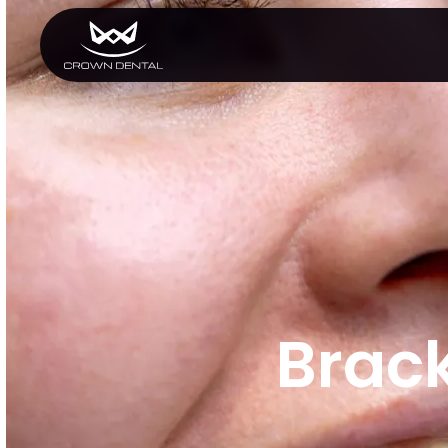
GENERAL
Tratamiento de
Emergencia
Extracciones
Protectores Nocturnos
Exámenes Orales
Tratamiento Periodontal
Programa Preventivo
Tratamiento de Conduc
Protectores Bucales
Deportivos
Brack