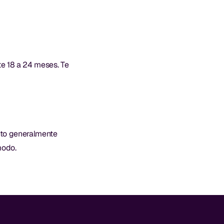
te 18 a 24 meses. Te
esto generalmente
modo.