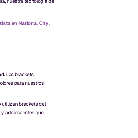
la, nuestra tecnología de
ista en National City
,
ad. Los brackets
lores para nuestros
utilizan brackets del
s y adolescentes que