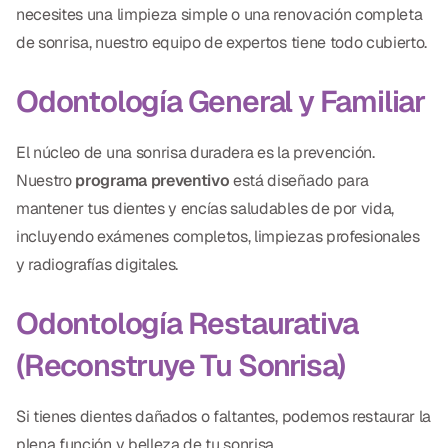
necesites una limpieza simple o una renovación completa
CBCT
de sonrisa, nuestro equipo de expertos tiene todo cubierto.
Impresiones Digitales
Odontología General y Familiar
Radiografía Digital
El núcleo de una sonrisa duradera es la prevención.
ORTODONCIA
Nuestro
programa preventivo
está diseñado para
Invisalign
mantener tus dientes y encías saludables de por vida,
incluyendo exámenes completos, limpiezas profesionales
Ortodoncia
y radiografías digitales.
DOCTORES
Odontología Restaurativa
Dr. Douglas Ness
(Reconstruye Tu Sonrisa)
Dr. Jared Gibbons
Si tienes dientes dañados o faltantes, podemos restaurar la
Dr. Hassan Haidar
plena función y belleza de tu sonrisa.