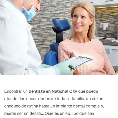
Exámenes Orales
Tratamiento Periodontal
Programa Preventivo
Tratamiento de Conducto
Protectores Bucales Deportivos
RESTAURATIVO
All-on-4
All-on-6
Encontrar un
dentista en National City
que pueda
Coronas y Fundas
atender las necesidades de toda su familia, desde un
chequeo de rutina hasta un implante dental complejo,
Puentes Dentales
puede ser un desafío. Quieres un equipo que sea