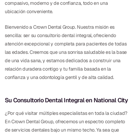
Empastes Dentales
compasivo, moderno y de confianza, todo en una
ubicación conveniente.
Dentaduras
Bienvenido a Crown Dental Group. Nuestra misión es
Implantes Dentales
sencilla: ser su consultorio dental integral, ofreciendo
Dentaduras en el Mismo Día
atención excepcional y completa para pacientes de todas
las edades. Creemos que una sonrisa saludable es la base
Implantes el Mismo Día
de una vida sana, y estamos dedicados a construir una
Reparaciones el Mismo Día
relación duradera contigo y tu familia basada en la
confianza y una odontología gentil y de alta calidad.
COSMÉTICA
Coronas de Cerámica
Su Consultorio Dental Integral en National City
Carillas
¿Por qué visitar múltiples especialistas en toda la ciudad?
En Crown Dental Group, ofrecemos un espectro completo
TECNOLOGÍA
de servicios dentales bajo un mismo techo. Ya sea que