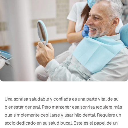
Exámenes Orales
Tratamiento Periodontal
Programa Preventivo
Tratamiento de Conducto
Protectores Bucales Deportivos
RESTAURATIVO
All-on-4
All-on-6
Una sonrisa saludable y confiada es una parte vital de su
Coronas y Fundas
bienestar general. Pero mantener esa sonrisa requiere más
que simplemente cepillarse y usar hilo dental. Requiere un
Puentes Dentales
socio dedicado en su salud bucal. Este es el papel de un