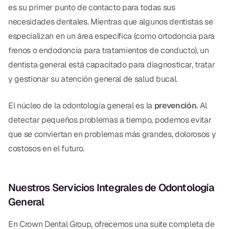
es su primer punto de contacto para todas sus
CBCT
necesidades dentales. Mientras que algunos dentistas se
Impresiones Digitales
especializan en un área específica (como ortodoncia para
frenos o endodoncia para tratamientos de conducto), un
Radiografía Digital
dentista general está capacitado para diagnosticar, tratar
y gestionar su atención general de salud bucal.
ORTODONCIA
Invisalign
El núcleo de la odontología general es la
prevención
. Al
detectar pequeños problemas a tiempo, podemos evitar
Ortodoncia
que se conviertan en problemas más grandes, dolorosos y
costosos en el futuro.
DOCTORES
Dr. Douglas Ness
Nuestros Servicios Integrales de Odontología
Dr. Jared Gibbons
General
Dr. Hassan Haidar
En Crown Dental Group, ofrecemos una suite completa de