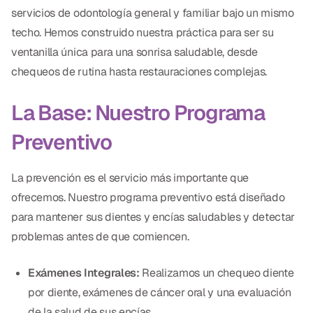
servicios de odontología general y familiar bajo un mismo
Dr. Christian Bastien
techo. Hemos construido nuestra práctica para ser su
Dr. Allen Newman
ventanilla única para una sonrisa saludable, desde
chequeos de rutina hasta restauraciones complejas.
Dr. Marco Casco
La Base: Nuestro Programa
Preventivo
Solicitar una Cita
La prevención es el servicio más importante que
Español
ofrecemos. Nuestro programa preventivo está diseñado
para mantener sus dientes y encías saludables y detectar
problemas antes de que comiencen.
Exámenes Integrales:
Realizamos un chequeo diente
por diente, exámenes de cáncer oral y una evaluación
de la salud de sus encías.