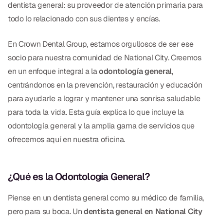
Empastes Dentales
dentista general: su proveedor de atención primaria para
todo lo relacionado con sus dientes y encías.
Dentaduras
En Crown Dental Group, estamos orgullosos de ser ese
Implantes Dentales
socio para nuestra comunidad de National City. Creemos
Dentaduras en el Mismo Día
en un enfoque integral a la
odontología general
,
centrándonos en la prevención, restauración y educación
Implantes el Mismo Día
para ayudarle a lograr y mantener una sonrisa saludable
Reparaciones el Mismo Día
para toda la vida. Esta guía explica lo que incluye la
odontología general y la amplia gama de servicios que
COSMÉTICA
ofrecemos aquí en nuestra oficina.
Coronas de Cerámica
¿Qué es la Odontología General?
Carillas
Piense en un dentista general como su médico de familia,
TECNOLOGÍA
pero para su boca. Un
dentista general en National City