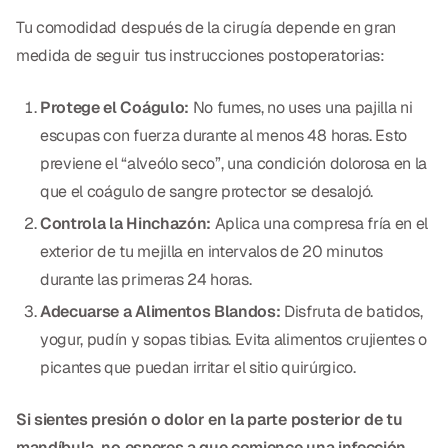
Tu comodidad después de la cirugía depende en gran
Dr. Christian Bastien
medida de seguir tus instrucciones postoperatorias:
Dr. Allen Newman
Protege el Coágulo:
No fumes, no uses una pajilla ni
Dr. Marco Casco
escupas con fuerza durante al menos 48 horas. Esto
previene el “alveólo seco”, una condición dolorosa en la
que el coágulo de sangre protector se desalojó.
Solicitar una Cita
Controla la Hinchazón:
Aplica una compresa fría en el
exterior de tu mejilla en intervalos de 20 minutos
Español
durante las primeras 24 horas.
Adecuarse a Alimentos Blandos:
Disfruta de batidos,
yogur, pudín y sopas tibias. Evita alimentos crujientes o
picantes que puedan irritar el sitio quirúrgico.
Si sientes presión o dolor en la parte posterior de tu
mandíbula, no esperes a que comience una infección.