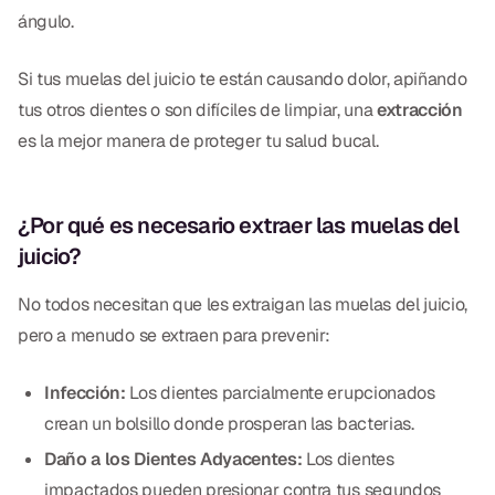
Empastes Dentales
ángulo.
Dentaduras
Si tus muelas del juicio te están causando dolor, apiñando
Implantes Dentales
tus otros dientes o son difíciles de limpiar, una
extracción
es la mejor manera de proteger tu salud bucal.
Dentaduras en el Mismo Día
Implantes el Mismo Día
¿Por qué es necesario extraer las muelas del
Reparaciones el Mismo Día
juicio?
No todos necesitan que les extraigan las muelas del juicio,
COSMÉTICA
pero a menudo se extraen para prevenir:
Coronas de Cerámica
Infección:
Los dientes parcialmente erupcionados
Carillas
crean un bolsillo donde prosperan las bacterias.
Daño a los Dientes Adyacentes:
Los dientes
TECNOLOGÍA
impactados pueden presionar contra tus segundos