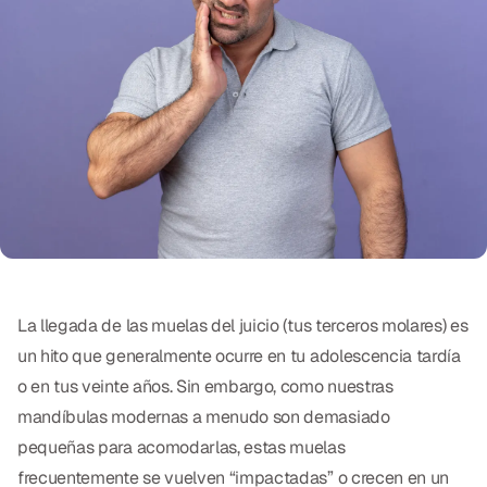
Exámenes Orales
Tratamiento Periodontal
Programa Preventivo
Tratamiento de Conducto
Protectores Bucales Deportivos
RESTAURATIVO
All-on-4
La llegada de las muelas del juicio (tus terceros molares) es
un hito que generalmente ocurre en tu adolescencia tardía
All-on-6
o en tus veinte años. Sin embargo, como nuestras
Coronas y Fundas
mandíbulas modernas a menudo son demasiado
pequeñas para acomodarlas, estas muelas
Puentes Dentales
frecuentemente se vuelven “impactadas” o crecen en un