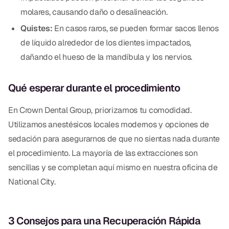
CBCT
molares, causando daño o desalineación.
Quistes:
En casos raros, se pueden formar sacos llenos
Impresiones Digitales
de líquido alrededor de los dientes impactados,
Radiografía Digital
dañando el hueso de la mandíbula y los nervios.
ORTODONCIA
Qué esperar durante el procedimiento
Invisalign
En Crown Dental Group, priorizamos tu comodidad.
Utilizamos anestésicos locales modernos y opciones de
Ortodoncia
sedación para asegurarnos de que no sientas nada durante
el procedimiento. La mayoría de las extracciones son
DOCTORES
sencillas y se completan aquí mismo en nuestra oficina de
Dr. Douglas Ness
National City.
Dr. Jared Gibbons
3 Consejos para una Recuperación Rápida
Dr. Hassan Haidar