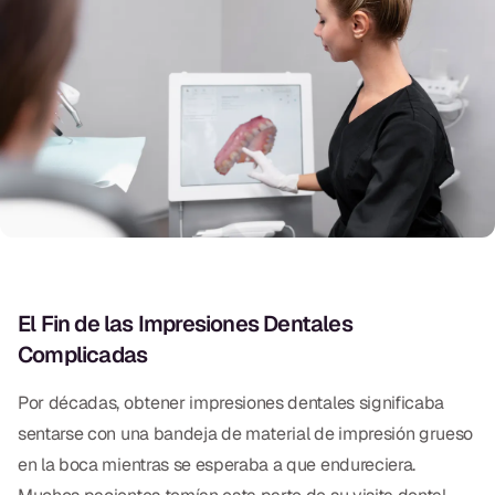
Exámenes Orales
Tratamiento Periodontal
Programa Preventivo
Tratamiento de Conducto
Protectores Bucales Deportivos
RESTAURATIVO
All-on-4
El Fin de las Impresiones Dentales
Complicadas
All-on-6
Por décadas, obtener impresiones dentales significaba
Coronas y Fundas
sentarse con una bandeja de material de impresión grueso
Puentes Dentales
en la boca mientras se esperaba a que endureciera.