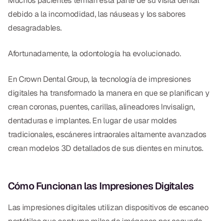
Muchos pacientes temían esta parte de su visita dental
Empastes Dentales
debido a la incomodidad, las náuseas y los sabores
Dentaduras
desagradables.
Implantes Dentales
Afortunadamente, la odontología ha evolucionado.
Dentaduras en el Mismo Día
En Crown Dental Group, la tecnología de impresiones
Implantes el Mismo Día
digitales ha transformado la manera en que se planifican y
crean coronas, puentes, carillas, alineadores Invisalign,
Reparaciones el Mismo Día
dentaduras e implantes. En lugar de usar moldes
tradicionales, escáneres intraorales altamente avanzados
COSMÉTICA
crean modelos 3D detallados de sus dientes en minutos.
Coronas de Cerámica
Carillas
Cómo Funcionan las Impresiones Digitales
Las impresiones digitales utilizan dispositivos de escaneo
TECNOLOGÍA