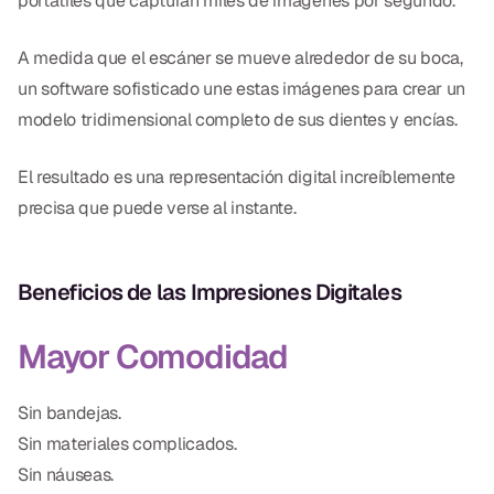
portátiles que capturan miles de imágenes por segundo.
CBCT
A medida que el escáner se mueve alrededor de su boca,
Impresiones Digitales
un software sofisticado une estas imágenes para crear un
Radiografía Digital
modelo tridimensional completo de sus dientes y encías.
El resultado es una representación digital increíblemente
ORTODONCIA
precisa que puede verse al instante.
Invisalign
Ortodoncia
Beneficios de las Impresiones Digitales
DOCTORES
Mayor Comodidad
Dr. Douglas Ness
Sin bandejas.
Dr. Jared Gibbons
Sin materiales complicados.
Sin náuseas.
Dr. Hassan Haidar