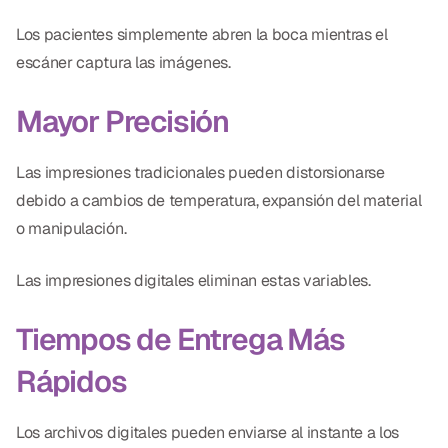
Dr. Christian Bastien
Los pacientes simplemente abren la boca mientras el
escáner captura las imágenes.
Dr. Allen Newman
Mayor Precisión
Dr. Marco Casco
Las impresiones tradicionales pueden distorsionarse
debido a cambios de temperatura, expansión del material
Solicitar una Cita
o manipulación.
Español
Las impresiones digitales eliminan estas variables.
Tiempos de Entrega Más
Rápidos
Los archivos digitales pueden enviarse al instante a los