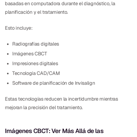
basadas en computadora durante el diagnóstico, la
CBCT
planificación y el tratamiento.
Impresiones Digitales
Esto incluye:
Radiografía Digital
Radiografías digitales
ORTODONCIA
Imágenes CBCT
Invisalign
Impresiones digitales
Tecnología CAD/CAM
Ortodoncia
Software de planificación de Invisalign
DOCTORES
Estas tecnologías reducen la incertidumbre mientras
Dr. Douglas Ness
mejoran la precisión del tratamiento.
Dr. Jared Gibbons
Imágenes CBCT: Ver Más Allá de las
Dr. Hassan Haidar