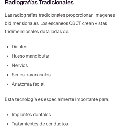
Radiografías Tradicionales
Dr. Christian Bastien
Las radiografías tradicionales proporcionan imágenes
Dr. Allen Newman
bidimensionales. Los escaneos CBCT crean vistas
tridimensionales detalladas de:
Dr. Marco Casco
Dientes
Hueso mandibular
Solicitar una Cita
Nervios
Senos paranasales
Español
Anatomía facial
Esta tecnología es especialmente importante para:
Implantes dentales
Tratamientos de conductos