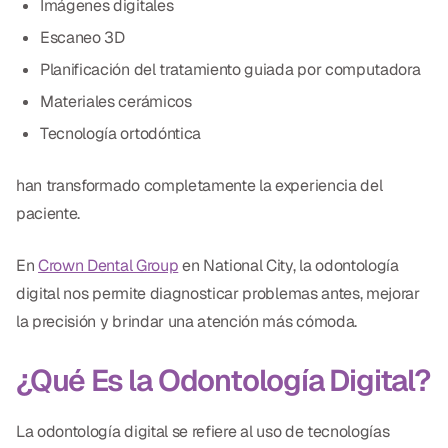
Imágenes digitales
Empastes Dentales
Escaneo 3D
Dentaduras
Planificación del tratamiento guiada por computadora
Implantes Dentales
Materiales cerámicos
Tecnología ortodóntica
Dentaduras en el Mismo Día
Implantes el Mismo Día
han transformado completamente la experiencia del
paciente.
Reparaciones el Mismo Día
En
Crown Dental Group
en National City, la odontología
COSMÉTICA
digital nos permite diagnosticar problemas antes, mejorar
la precisión y brindar una atención más cómoda.
Coronas de Cerámica
Carillas
¿Qué Es la Odontología Digital?
TECNOLOGÍA
La odontología digital se refiere al uso de tecnologías