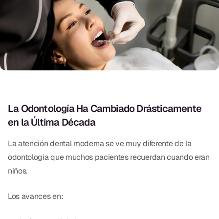
Exámenes Orales
Tratamiento Periodontal
Programa Preventivo
Tratamiento de Conducto
Protectores Bucales Deportivos
La Odontología Ha Cambiado Drásticamente
en la Última Década
RESTAURATIVO
All-on-4
La atención dental moderna se ve muy diferente de la
odontología que muchos pacientes recuerdan cuando eran
All-on-6
niños.
Coronas y Fundas
Los avances en:
Puentes Dentales