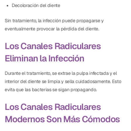
Decoloración del diente
CBCT
Impresiones Digitales
Sin tratamiento, la infección puede propagarse y
eventualmente provocar la pérdida del diente.
Radiografía Digital
Los Canales Radiculares
ORTODONCIA
Eliminan la Infección
Invisalign
Ortodoncia
Durante el tratamiento, se extrae la pulpa infectada y el
interior del diente se limpia y sella cuidadosamente. Esto
evita que las bacterias se sigan propagando.
DOCTORES
Dr. Douglas Ness
Los Canales Radiculares
Dr. Jared Gibbons
Modernos Son Más Cómodos
Dr. Hassan Haidar