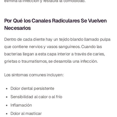
elimina la infección y restaura la comodidad.
Empastes Dentales
Dentaduras
Por Qué los Canales Radiculares Se Vuelven
Implantes Dentales
Necesarios
Dentaduras en el Mismo Día
Dentro de cada diente hay un tejido blando llamado pulpa
Implantes el Mismo Día
que contiene nervios y vasos sanguíneos. Cuando las
bacterias llegan a esta capa interior a través de caries,
Reparaciones el Mismo Día
grietas o traumatismos, se desarrolla una infección.
COSMÉTICA
Los síntomas comunes incluyen:
Coronas de Cerámica
Dolor dental persistente
Carillas
Sensibilidad al calor o al frío
Inflamación
TECNOLOGÍA
Dolor al masticar