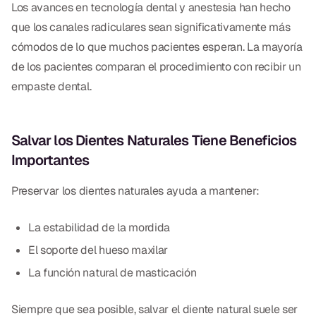
Los avances en tecnología dental y anestesia han hecho
Dr. Christian Bastien
que los canales radiculares sean significativamente más
cómodos de lo que muchos pacientes esperan. La mayoría
Dr. Allen Newman
de los pacientes comparan el procedimiento con recibir un
Dr. Marco Casco
empaste dental.
Salvar los Dientes Naturales Tiene Beneficios
Solicitar una Cita
Importantes
Español
Preservar los dientes naturales ayuda a mantener:
La estabilidad de la mordida
El soporte del hueso maxilar
La función natural de masticación
Siempre que sea posible, salvar el diente natural suele ser