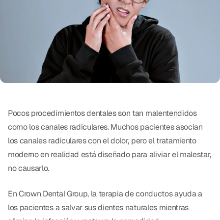
Exámenes Orales
Tratamiento Periodontal
Programa Preventivo
Tratamiento de Conducto
Protectores Bucales Deportivos
Pocos procedimientos dentales son tan malentendidos
RESTAURATIVO
como los canales radiculares. Muchos pacientes asocian
los canales radiculares con el dolor, pero el tratamiento
All-on-4
moderno en realidad está diseñado para aliviar el malestar,
All-on-6
no causarlo.
Coronas y Fundas
En Crown Dental Group, la terapia de conductos ayuda a
Puentes Dentales
los pacientes a salvar sus dientes naturales mientras