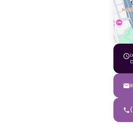
L
D
(