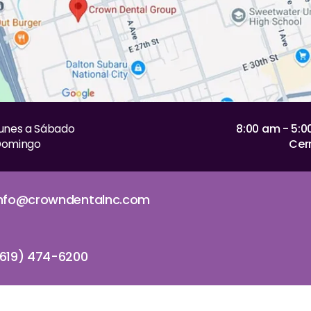
unes a Sábado
8:00 am - 5:
omingo
Cer
info@crowndentalnc.com
619) 474-6200