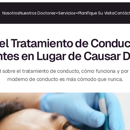
Nosotros
Nuestros Doctores
Servicios
Planifique Su Visita
Contác
RESTAURATIVO
COSMÉTICA
ORTODONCI
All-on-4
Coronas de Cerámica
Invisalig
el Tratamiento de Conduc
All-on-6
Carillas
Ortodon
Coronas y Fundas
ntes en Lugar de Causar D
Puentes Dentales
TECNOLOGÍA
CBCT
Empastes Dentales
Impresiones Digitales
Dentaduras
Radiografía Digital
Implantes Dentales
 sobre el tratamiento de conducto, cómo funciona y por 
to
Dentaduras en el Mismo
Día
moderno de conducto es más cómodo que nunca.
Implantes el Mismo Día
Reparaciones el Mismo
Día