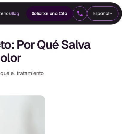
tenos
Blog
Solicitar una Cita
Español
A
n
to: Por Qué Salva
cia
olor
qué el tratamiento