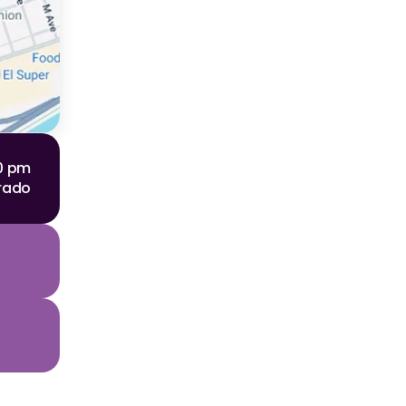
00 pm
rado