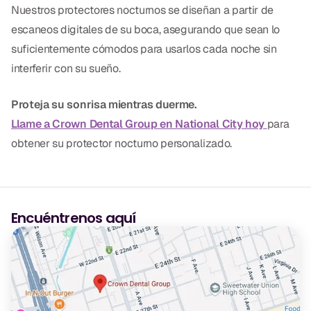
Nuestros protectores nocturnos se diseñan a partir de
CBCT
escaneos digitales de su boca, asegurando que sean lo
Impresiones Digitales
suficientemente cómodos para usarlos cada noche sin
interferir con su sueño.
Radiografía Digital
Proteja su sonrisa mientras duerme.
ORTODONCIA
Llame a Crown Dental Group en National City hoy
para
Invisalign
obtener su protector nocturno personalizado.
Ortodoncia
Encuéntrenos aquí
DOCTORES
Dr. Douglas Ness
Dr. Jared Gibbons
Dr. Hassan Haidar