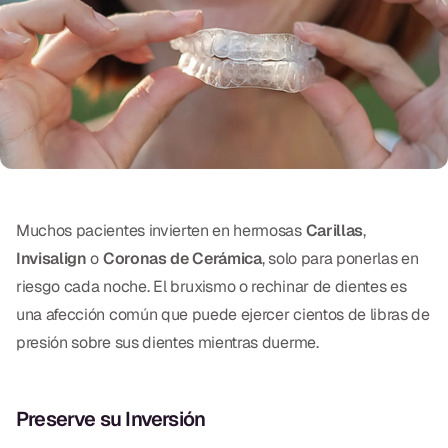
Exámenes Orales
Tratamiento Periodontal
Programa Preventivo
Tratamiento de Conducto
Protectores Bucales Deportivos
Muchos pacientes invierten en hermosas
Carillas
,
RESTAURATIVO
Invisalign
o
Coronas de Cerámica
, solo para ponerlas en
riesgo cada noche. El bruxismo o rechinar de dientes es
All-on-4
una afección común que puede ejercer cientos de libras de
All-on-6
presión sobre sus dientes mientras duerme.
Coronas y Fundas
Puentes Dentales
Preserve su Inversión