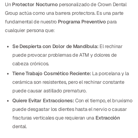
Empastes Dentales
Un
Protector Nocturno
personalizado de Crown Dental
Group actúa como una barrera protectora. Es una parte
Dentaduras
fundamental de nuestro
Programa Preventivo
para
Implantes Dentales
cualquier persona que:
Dentaduras en el Mismo Día
Se Despierta con Dolor de Mandíbula:
El rechinar
Implantes el Mismo Día
puede provocar problemas de ATM y dolores de
cabeza crónicos.
Reparaciones el Mismo Día
Tiene Trabajo Cosmético Reciente:
La porcelana y la
cerámica son resistentes, pero el rechinar constante
COSMÉTICA
puede causar astillado prematuro.
Coronas de Cerámica
Quiere Evitar Extracciones:
Con el tiempo, el bruxismo
puede desgastar los dientes hasta el nervio o causar
Carillas
fracturas verticales que requieran una
Extracción
dental.
TECNOLOGÍA