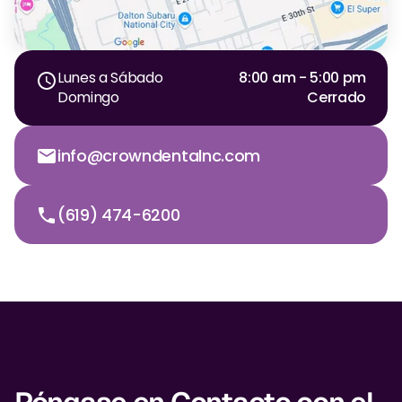
Dr. Christian Bastien
Dr. Allen Newman
Lunes a Sábado
8:00 am - 5:00 pm
Domingo
Cerrado
Dr. Marco Casco
info@crowndentalnc.com
Solicitar una Cita
(619) 474-6200
Español