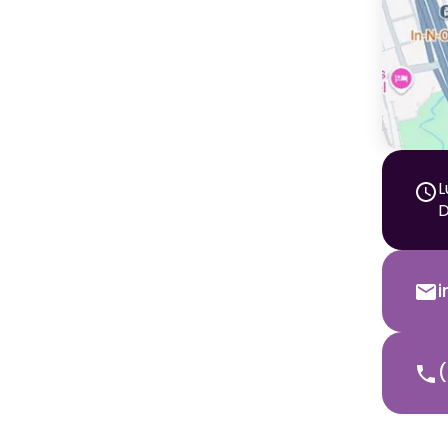
L
D
(