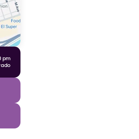
00 pm
rado