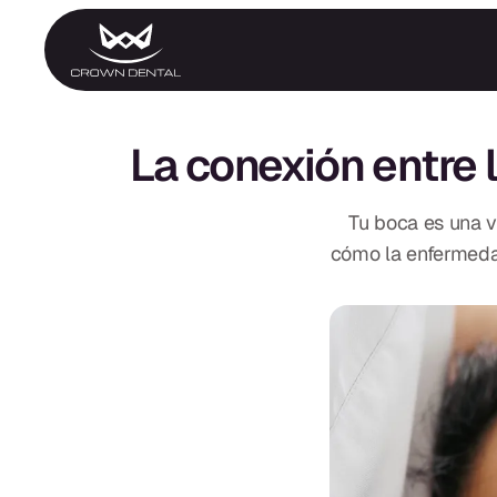
GENERAL
Tratamiento de
La conexión entre l
Emergencia
Extracciones
Protectores Nocturnos
Exámenes Orales
Tu boca es una v
Tratamiento Periodontal
cómo la enfermedad
Programa Preventivo
Tratamiento de Conduc
Protectores Bucales
Deportivos