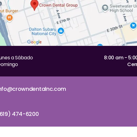
unes a Sábado
8:00 am - 5:
omingo
Cer
info@crowndentalnc.com
619) 474-6200