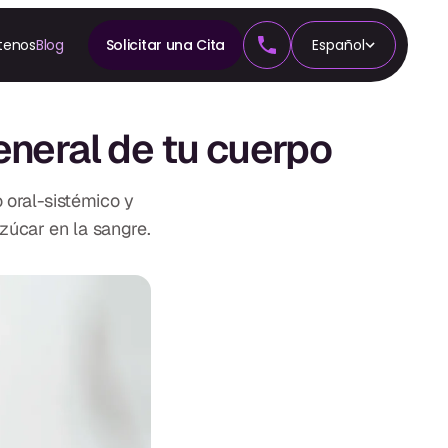
tenos
Blog
Solicitar una Cita
Español
A
n
general de tu cuerpo
cia
 oral-sistémico y
zúcar en la sangre.