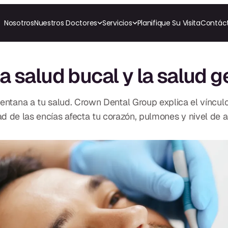
Nosotros
Nuestros Doctores
Servicios
Planifique Su Visita
Contác
RESTAURATIVO
COSMÉTICA
ORTODONCI
All-on-4
Coronas de Cerámica
Invisalig
a salud bucal y la salud 
All-on-6
Carillas
Ortodon
Coronas y Fundas
Puentes Dentales
TECNOLOGÍA
CBCT
Empastes Dentales
entana a tu salud. Crown Dental Group explica el vínculo
Impresiones Digitales
Dentaduras
Radiografía Digital
 de las encías afecta tu corazón, pulmones y nivel de a
Implantes Dentales
to
Dentaduras en el Mismo
Día
Implantes el Mismo Día
Reparaciones el Mismo
Día