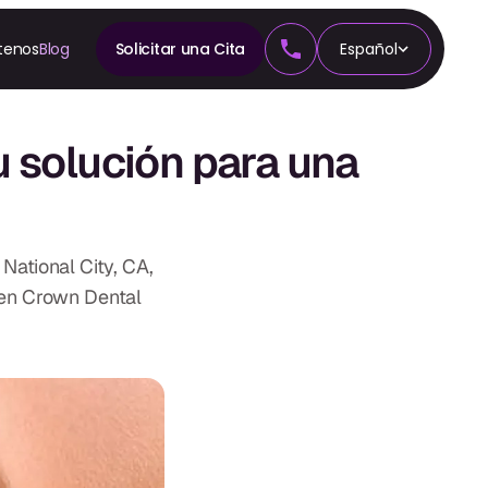
tenos
Blog
Solicitar una Cita
Español
A
n
Tu solución para una
cia
National City, CA,
 en Crown Dental