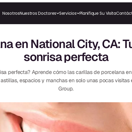
Nosotros
Nuestros Doctores
Servicios
Planifique Su Visita
Contác
RESTAURATIVO
COSMÉTICA
ORTODONCI
All-on-4
Coronas de Cerámica
Invisalig
na en National City, CA: 
All-on-6
Carillas
Ortodon
Coronas y Fundas
sonrisa perfecta
Puentes Dentales
TECNOLOGÍA
CBCT
Empastes Dentales
Impresiones Digitales
Dentaduras
Radiografía Digital
Implantes Dentales
isa perfecta? Aprende cómo las carillas de porcelana en 
to
Dentaduras en el Mismo
Día
 astillas, espacios y manchas en solo unas pocas visitas
Implantes el Mismo Día
Group.
Reparaciones el Mismo
Día