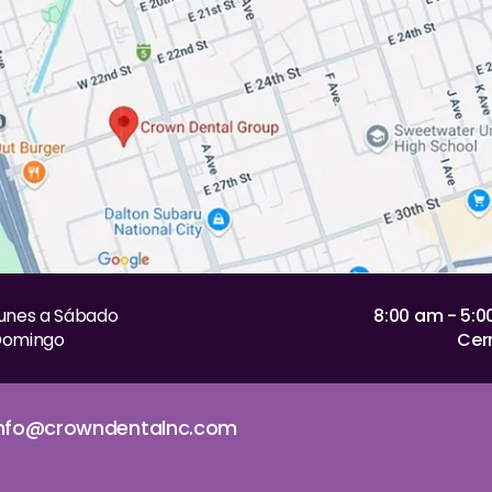
unes a Sábado
8:00 am - 5:
omingo
Cer
info@crowndentalnc.com