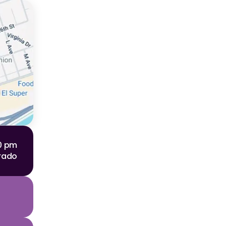
00 pm
rado