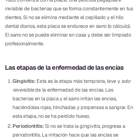
CBCT
invisible de bacterias que se forma constantemente en tus
dientes. Si no se elimina mediante el cepillado y el hilo
Impresiones Digitales
dental diarios, esta placa se endurece en sarro (o cálculo).
Radiografía Digital
El sarro no se puede eliminar en casa y debe ser limpiado
profesionalmente.
ORTODONCIA
Invisalign
Las etapas de la enfermedad de las encías
Ortodoncia
Gingivitis:
Esta es la etapa más temprana, leve y
solo
reversible
de la enfermedad de las encías. Las
DOCTORES
bacterias en la placa y el sarro irritan las encías,
haciéndolas rojas, hinchadas y propensas a sangrar. En
Dr. Douglas Ness
esta etapa, no se ha perdido hueso.
Dr. Jared Gibbons
Periodontitis:
Si no se trata la gingivitis, progresa a
periodontitis. La irritación hace que las encías se
Dr. Hassan Haidar