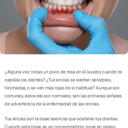
Exámenes Orales
Tratamiento Periodontal
Programa Preventivo
Tratamiento de Conducto
Protectores Bucales Deportivos
RESTAURATIVO
¿Alguna vez notas un poco de rosa en el lavabo cuando te
cepillas los dientes? ¿Tus encías se sienten sensibles,
All-on-4
hinchadas, o se ven más rojas de lo habitual? Aunque son
All-on-6
comunes, estos
no
son normales; son las primeras señales
de advertencia de la enfermedad de las encías.
Coronas y Fundas
Puentes Dentales
Tus encías son la base esencial que sostiene tus dientes.
Cuando esta base se ve comprometida, pone en riesgo