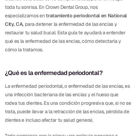
Empastes Dentales
toda tu sonrisa. En Crown Dental Group, nos
Dentaduras
especializamos en
tratamiento periodontal en National
City, CA,
para detener la enfermedad de las encías y
Implantes Dentales
restaurar tu salud bucal. Esta guía te ayudará a entender
Dentaduras en el Mismo Día
qué es la enfermedad de las encías, cómo detectarla y
cómo la tratamos.
Implantes el Mismo Día
Reparaciones el Mismo Día
¿Qué es la enfermedad periodontal?
COSMÉTICA
La enfermedad periodontal, o enfermedad de las encías, es
una infección bacteriana de las encías y el hueso que
Coronas de Cerámica
rodea tus dientes. Es una condición progresiva que, si no se
Carillas
trata, puede llevar a la retracción de las encías, pérdida de
dientes e incluso afectar tu salud general.
TECNOLOGÍA
Todo comienza con la placa: una película pegajosa e