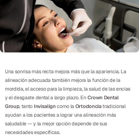
Exámenes Orales
Tratamiento Periodontal
Programa Preventivo
Tratamiento de Conducto
Protectores Bucales Deportivos
Una sonrisa más recta mejora más que la apariencia. La
RESTAURATIVO
alineación adecuada también mejora la función de la
mordida, el acceso para la limpieza, la salud de las encías
All-on-4
y el desgaste dental a largo plazo. En
Crown Dental
All-on-6
Group
, tanto
Invisalign
como la
Ortodoncia
tradicional
ayudan a los pacientes a lograr una alineación más
Coronas y Fundas
saludable — y la mejor opción depende de sus
Puentes Dentales
necesidades específicas.