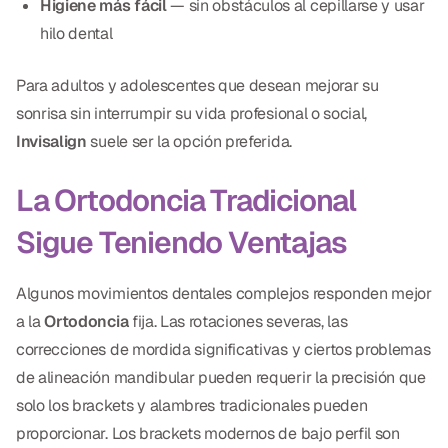
Higiene más fácil
— sin obstáculos al cepillarse y usar
CBCT
hilo dental
Impresiones Digitales
Para adultos y adolescentes que desean mejorar su
Radiografía Digital
sonrisa sin interrumpir su vida profesional o social,
Invisalign
suele ser la opción preferida.
ORTODONCIA
La Ortodoncia Tradicional
Invisalign
Sigue Teniendo Ventajas
Ortodoncia
Algunos movimientos dentales complejos responden mejor
DOCTORES
a la
Ortodoncia
fija. Las rotaciones severas, las
correcciones de mordida significativas y ciertos problemas
Dr. Douglas Ness
de alineación mandibular pueden requerir la precisión que
Dr. Jared Gibbons
solo los brackets y alambres tradicionales pueden
proporcionar. Los brackets modernos de bajo perfil son
Dr. Hassan Haidar