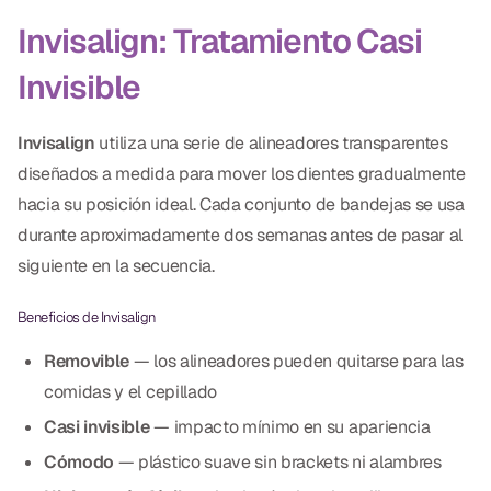
Empastes Dentales
Invisalign: Tratamiento Casi
Dentaduras
Invisible
Implantes Dentales
Invisalign
utiliza una serie de alineadores transparentes
Dentaduras en el Mismo Día
diseñados a medida para mover los dientes gradualmente
Implantes el Mismo Día
hacia su posición ideal. Cada conjunto de bandejas se usa
durante aproximadamente dos semanas antes de pasar al
Reparaciones el Mismo Día
siguiente en la secuencia.
COSMÉTICA
Beneficios de Invisalign
Coronas de Cerámica
Removible
— los alineadores pueden quitarse para las
comidas y el cepillado
Carillas
Casi invisible
— impacto mínimo en su apariencia
Cómodo
— plástico suave sin brackets ni alambres
TECNOLOGÍA