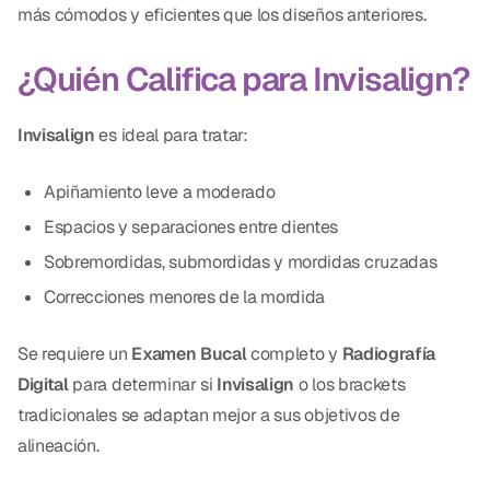
más cómodos y eficientes que los diseños anteriores.
Dr. Christian Bastien
¿Quién Califica para Invisalign?
Dr. Allen Newman
Dr. Marco Casco
Invisalign
es ideal para tratar:
Apiñamiento leve a moderado
Espacios y separaciones entre dientes
Solicitar una Cita
Sobremordidas, submordidas y mordidas cruzadas
Español
Correcciones menores de la mordida
Se requiere un
Examen Bucal
completo y
Radiografía
Digital
para determinar si
Invisalign
o los brackets
tradicionales se adaptan mejor a sus objetivos de
alineación.