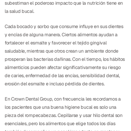
Empastes Dentales
subestiman el poderoso impacto que la nutrición tiene en
la salud bucal.
Dentaduras
Cada bocado y sorbo que consume influye en sus dientes
Implantes Dentales
y encías de alguna manera. Ciertos alimentos ayudan a
Dentaduras en el Mismo Día
fortalecer el esmalte y favorecer el tejido gingival
saludable, mientras que otros crean un ambiente donde
Implantes el Mismo Día
prosperan las bacterias dañinas. Con el tiempo, los hábitos
Reparaciones el Mismo Día
alimenticios pueden afectar significativamente su riesgo
de caries, enfermedad de las encías, sensibilidad dental,
COSMÉTICA
erosión del esmalte e incluso pérdida de dientes.
Coronas de Cerámica
En Crown Dental Group, con frecuencia les recordamos a
Carillas
los pacientes que una buena higiene bucal es solo una
pieza del rompecabezas. Cepillarse y usar hilo dental son
esenciales, pero los alimentos que elige todos los días
TECNOLOGÍA