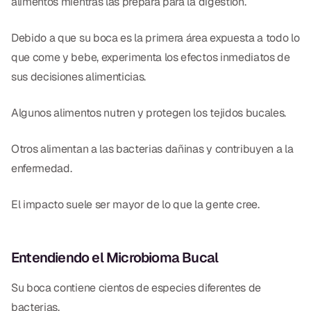
alimentos mientras las prepara para la digestión.
Dr. Christian Bastien
Debido a que su boca es la primera área expuesta a todo lo
Dr. Allen Newman
que come y bebe, experimenta los efectos inmediatos de
sus decisiones alimenticias.
Dr. Marco Casco
Algunos alimentos nutren y protegen los tejidos bucales.
Solicitar una Cita
Otros alimentan a las bacterias dañinas y contribuyen a la
enfermedad.
Español
El impacto suele ser mayor de lo que la gente cree.
Entendiendo el Microbioma Bucal
Su boca contiene cientos de especies diferentes de
bacterias.