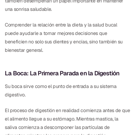
también desempeñan un papel importante en mantener
CBCT
una sonrisa saludable.
Impresiones Digitales
Comprender la relación entre la dieta y la salud bucal
Radiografía Digital
puede ayudarle a tomar mejores decisiones que
beneficien no solo sus dientes y encías, sino también su
bienestar general.
ORTODONCIA
Invisalign
La Boca: La Primera Parada en la Digestión
Ortodoncia
Su boca sirve como el punto de entrada a su sistema
DOCTORES
digestivo.
Dr. Douglas Ness
El proceso de digestión en realidad comienza antes de que
Dr. Jared Gibbons
el alimento llegue a su estómago. Mientras mastica, la
saliva comienza a descomponer las partículas de
Dr. Hassan Haidar