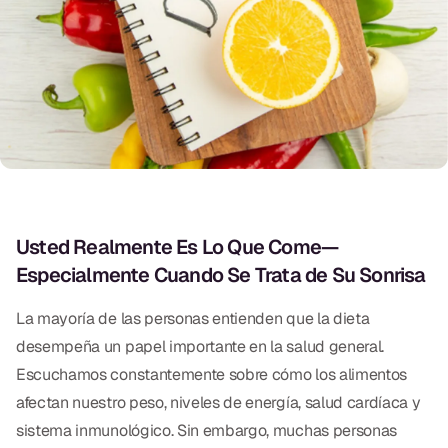
Exámenes Orales
Tratamiento Periodontal
Programa Preventivo
Tratamiento de Conducto
Protectores Bucales Deportivos
Usted Realmente Es Lo Que Come—
RESTAURATIVO
Especialmente Cuando Se Trata de Su Sonrisa
All-on-4
La mayoría de las personas entienden que la dieta
All-on-6
desempeña un papel importante en la salud general.
Coronas y Fundas
Escuchamos constantemente sobre cómo los alimentos
afectan nuestro peso, niveles de energía, salud cardíaca y
Puentes Dentales
sistema inmunológico. Sin embargo, muchas personas