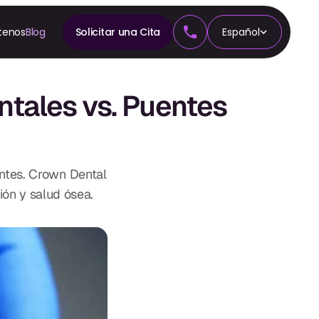
tenos
Blog
Solicitar una Cita
Español
A
n
ntales vs. Puentes
cia
entes. Crown Dental
ión y salud ósea.