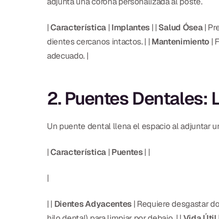
adjunta una corona personalizada al poste.
|
Característica
|
Implantes
| |
Salud Ósea
| Pr
dientes cercanos intactos. | |
Mantenimiento
| 
adecuado. |
2. Puentes Dentales: 
Un puente dental llena el espacio al adjuntar u
|
Característica
|
Puentes
| |
|
| |
Dientes Adyacentes
| Requiere desgastar do
hilo dental) para limpiar por debajo. | |
Vida Útil