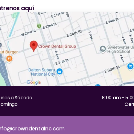
trenos aquí
unes a Sábado
8:00 am - 5:
omingo
Cer
info@crowndentalnc.com