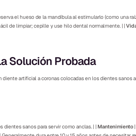
eserva el hueso de la mandíbula al estimularlo (como una raíz 
Fácil de limpiar; cepille y use hilo dental normalmente. | |
Vida
La Solución Probada
n diente artificial a coronas colocadas en los dientes sanos 
s dientes sanos para servir como anclas. | |
Mantenimiento
|
| Generalmente dura entre 10 y 15 años antes de necesitar r