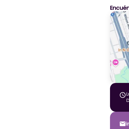
Encuén
L
D