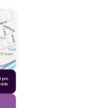
00 pm
rado