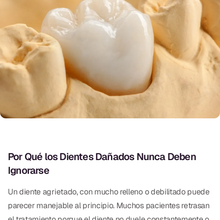
Exámenes Orales
Tratamiento Periodontal
Programa Preventivo
Tratamiento de Conducto
Protectores Bucales Deportivos
RESTAURATIVO
All-on-4
Por Qué los Dientes Dañados Nunca Deben
All-on-6
Ignorarse
Coronas y Fundas
Un diente agrietado, con mucho relleno o debilitado puede
Puentes Dentales
parecer manejable al principio. Muchos pacientes retrasan
el tratamiento porque el diente no duele constantemente o