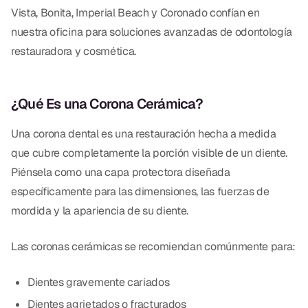
CBCT
Vista, Bonita, Imperial Beach y Coronado confían en
nuestra oficina para soluciones avanzadas de odontología
Impresiones Digitales
restauradora y cosmética.
Radiografía Digital
¿Qué Es una Corona Cerámica?
ORTODONCIA
Una corona dental es una restauración hecha a medida
Invisalign
que cubre completamente la porción visible de un diente.
Ortodoncia
Piénsela como una capa protectora diseñada
específicamente para las dimensiones, las fuerzas de
mordida y la apariencia de su diente.
DOCTORES
Dr. Douglas Ness
Las coronas cerámicas se recomiendan comúnmente para:
Dr. Jared Gibbons
Dientes gravemente cariados
Dr. Hassan Haidar
Dientes agrietados o fracturados