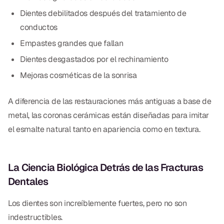
Dientes debilitados después del tratamiento de
Dr. Christian Bastien
conductos
Dr. Allen Newman
Empastes grandes que fallan
Dr. Marco Casco
Dientes desgastados por el rechinamiento
Mejoras cosméticas de la sonrisa
A diferencia de las restauraciones más antiguas a base de
Solicitar una Cita
metal, las coronas cerámicas están diseñadas para imitar
el esmalte natural tanto en apariencia como en textura.
Español
La Ciencia Biológica Detrás de las Fracturas
Dentales
Los dientes son increíblemente fuertes, pero no son
indestructibles.