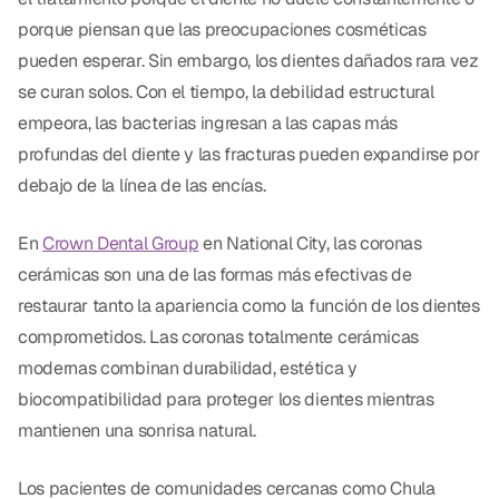
Empastes Dentales
porque piensan que las preocupaciones cosméticas
Dentaduras
pueden esperar. Sin embargo, los dientes dañados rara vez
se curan solos. Con el tiempo, la debilidad estructural
Implantes Dentales
empeora, las bacterias ingresan a las capas más
Dentaduras en el Mismo Día
profundas del diente y las fracturas pueden expandirse por
debajo de la línea de las encías.
Implantes el Mismo Día
Reparaciones el Mismo Día
En
Crown Dental Group
en National City, las coronas
cerámicas son una de las formas más efectivas de
restaurar tanto la apariencia como la función de los dientes
COSMÉTICA
comprometidos. Las coronas totalmente cerámicas
Coronas de Cerámica
modernas combinan durabilidad, estética y
biocompatibilidad para proteger los dientes mientras
Carillas
mantienen una sonrisa natural.
TECNOLOGÍA
Los pacientes de comunidades cercanas como Chula