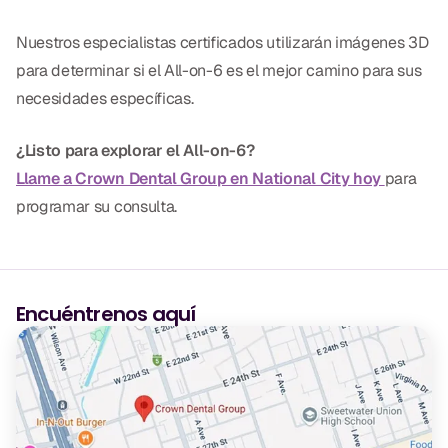
CBCT
Nuestros especialistas certificados utilizarán imágenes 3D
Impresiones Digitales
para determinar si el All-on-6 es el mejor camino para sus
necesidades específicas.
Radiografía Digital
¿Listo para explorar el All-on-6?
ORTODONCIA
Llame a Crown Dental Group en National City hoy
para
Invisalign
programar su consulta.
Ortodoncia
Encuéntrenos aquí
DOCTORES
Dr. Douglas Ness
Dr. Jared Gibbons
Dr. Hassan Haidar