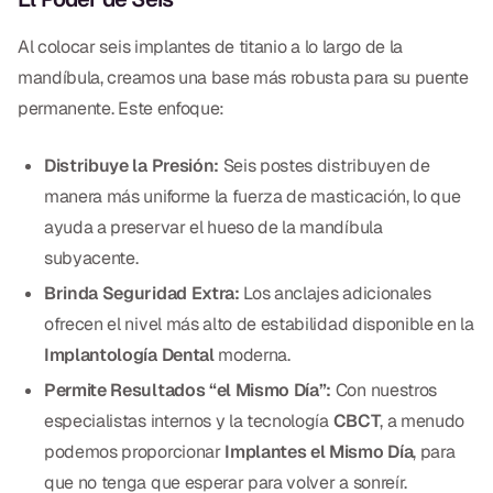
Empastes Dentales
Al colocar seis implantes de titanio a lo largo de la
Dentaduras
mandíbula, creamos una base más robusta para su puente
Implantes Dentales
permanente. Este enfoque:
Dentaduras en el Mismo Día
Distribuye la Presión:
Seis postes distribuyen de
Implantes el Mismo Día
manera más uniforme la fuerza de masticación, lo que
ayuda a preservar el hueso de la mandíbula
Reparaciones el Mismo Día
subyacente.
Brinda Seguridad Extra:
Los anclajes adicionales
COSMÉTICA
ofrecen el nivel más alto de estabilidad disponible en la
Coronas de Cerámica
Implantología Dental
moderna.
Permite Resultados “el Mismo Día”:
Con nuestros
Carillas
especialistas internos y la tecnología
CBCT
, a menudo
podemos proporcionar
Implantes el Mismo Día
, para
TECNOLOGÍA
que no tenga que esperar para volver a sonreír.