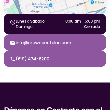
Dr. Christian Bastien
Dr. Allen Newman
Lunes a Sábado
8:00 am - 5:00 pm
Domingo
Cerrado
Dr. Marco Casco
info@crowndentalnc.com
Solicitar una Cita
(619) 474-6200
Español