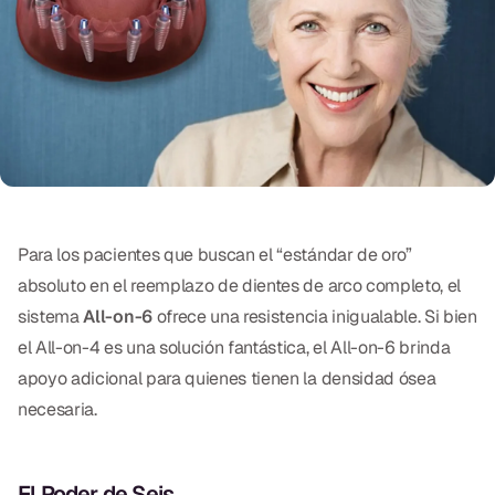
Exámenes Orales
Tratamiento Periodontal
Programa Preventivo
Tratamiento de Conducto
Protectores Bucales Deportivos
Para los pacientes que buscan el “estándar de oro”
RESTAURATIVO
absoluto en el reemplazo de dientes de arco completo, el
sistema
All-on-6
ofrece una resistencia inigualable. Si bien
All-on-4
el All-on-4 es una solución fantástica, el All-on-6 brinda
All-on-6
apoyo adicional para quienes tienen la densidad ósea
necesaria.
Coronas y Fundas
Puentes Dentales
El Poder de Seis