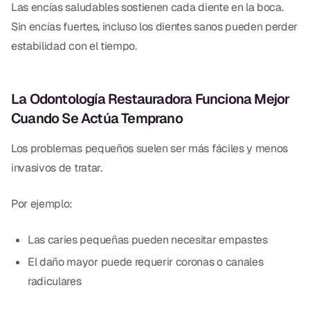
Las encías saludables sostienen cada diente en la boca.
Dr. Christian Bastien
Sin encías fuertes, incluso los dientes sanos pueden perder
estabilidad con el tiempo.
Dr. Allen Newman
Dr. Marco Casco
La Odontología Restauradora Funciona Mejor
Cuando Se Actúa Temprano
Solicitar una Cita
Los problemas pequeños suelen ser más fáciles y menos
invasivos de tratar.
Español
Por ejemplo:
Las caries pequeñas pueden necesitar empastes
El daño mayor puede requerir coronas o canales
radiculares