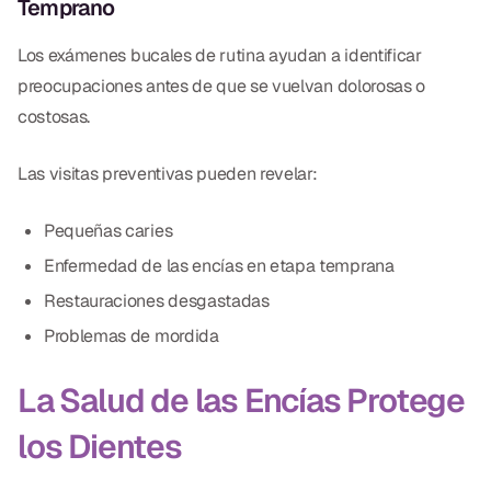
Temprano
CBCT
Los exámenes bucales de rutina ayudan a identificar
Impresiones Digitales
preocupaciones antes de que se vuelvan dolorosas o
Radiografía Digital
costosas.
Las visitas preventivas pueden revelar:
ORTODONCIA
Invisalign
Pequeñas caries
Enfermedad de las encías en etapa temprana
Ortodoncia
Restauraciones desgastadas
Problemas de mordida
DOCTORES
Dr. Douglas Ness
La Salud de las Encías Protege
Dr. Jared Gibbons
los Dientes
Dr. Hassan Haidar