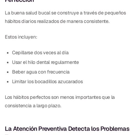
Empastes Dentales
La buena salud bucal se construye a través de pequeños
Dentaduras
hábitos diarios realizados de manera consistente.
Implantes Dentales
Estos incluyen:
Dentaduras en el Mismo Día
Cepillarse dos veces al día
Implantes el Mismo Día
Usar el hilo dental regularmente
Reparaciones el Mismo Día
Beber agua con frecuencia
Limitar los bocadillos azucarados
COSMÉTICA
Coronas de Cerámica
Los hábitos perfectos son menos importantes que la
consistencia a largo plazo.
Carillas
La Atención Preventiva Detecta los Problemas
TECNOLOGÍA