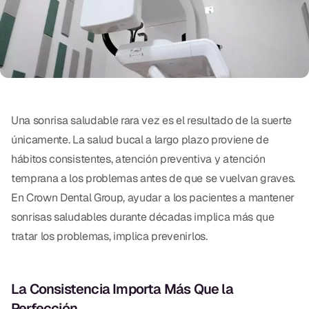
Exámenes Orales
Tratamiento Periodontal
Programa Preventivo
Tratamiento de Conducto
Una sonrisa saludable rara vez es el resultado de la suerte
Protectores Bucales Deportivos
únicamente. La salud bucal a largo plazo proviene de
hábitos consistentes, atención preventiva y atención
RESTAURATIVO
temprana a los problemas antes de que se vuelvan graves.
En Crown Dental Group, ayudar a los pacientes a mantener
All-on-4
sonrisas saludables durante décadas implica más que
All-on-6
tratar los problemas, implica prevenirlos.
Coronas y Fundas
Puentes Dentales
La Consistencia Importa Más Que la
Perfección