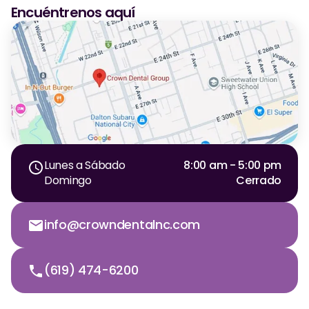
Encuéntrenos aquí
Dr. Christian Bastien
Dr. Allen Newman
Dr. Marco Casco
Solicitar una Cita
Lunes a Sábado
8:00 am - 5:00 pm
Español
Domingo
Cerrado
info@crowndentalnc.com
(619) 474-6200