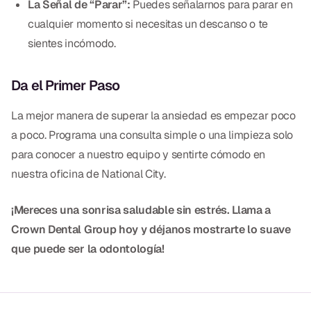
La Señal de “Parar”:
Puedes señalarnos para parar en
CBCT
cualquier momento si necesitas un descanso o te
Impresiones Digitales
sientes incómodo.
Radiografía Digital
Da el Primer Paso
ORTODONCIA
La mejor manera de superar la ansiedad es empezar poco
a poco. Programa una consulta simple o una limpieza solo
Invisalign
para conocer a nuestro equipo y sentirte cómodo en
Ortodoncia
nuestra oficina de National City.
¡Mereces una sonrisa saludable sin estrés. Llama a
DOCTORES
Crown Dental Group hoy y déjanos mostrarte lo suave
Dr. Douglas Ness
que puede ser la odontología!
Dr. Jared Gibbons
Dr. Hassan Haidar