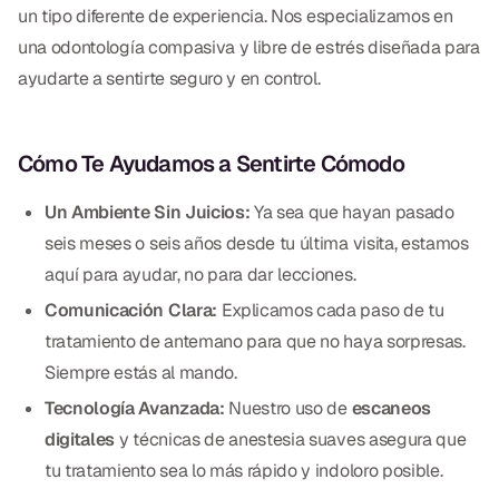
Empastes Dentales
un tipo diferente de experiencia. Nos especializamos en
una odontología compasiva y libre de estrés diseñada para
Dentaduras
ayudarte a sentirte seguro y en control.
Implantes Dentales
Dentaduras en el Mismo Día
Cómo Te Ayudamos a Sentirte Cómodo
Implantes el Mismo Día
Un Ambiente Sin Juicios:
Ya sea que hayan pasado
Reparaciones el Mismo Día
seis meses o seis años desde tu última visita, estamos
aquí para ayudar, no para dar lecciones.
Comunicación Clara:
Explicamos cada paso de tu
COSMÉTICA
tratamiento de antemano para que no haya sorpresas.
Coronas de Cerámica
Siempre estás al mando.
Carillas
Tecnología Avanzada:
Nuestro uso de
escaneos
digitales
y técnicas de anestesia suaves asegura que
tu tratamiento sea lo más rápido y indoloro posible.
TECNOLOGÍA