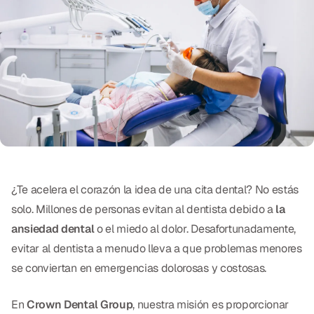
Exámenes Orales
Tratamiento Periodontal
Programa Preventivo
Tratamiento de Conducto
Protectores Bucales Deportivos
RESTAURATIVO
¿Te acelera el corazón la idea de una cita dental? No estás
All-on-4
solo. Millones de personas evitan al dentista debido a
la
ansiedad dental
o el miedo al dolor. Desafortunadamente,
All-on-6
evitar al dentista a menudo lleva a que problemas menores
Coronas y Fundas
se conviertan en emergencias dolorosas y costosas.
Puentes Dentales
En
Crown Dental Group
, nuestra misión es proporcionar