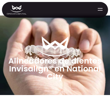
Alineadores de dientes
Invisalign® en National
City
GENERAL
Tratamiento de Emergencia
Extracciones
Protectores Nocturnos