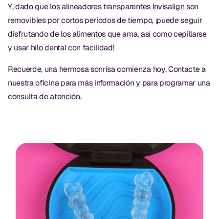
Y, dado que los alineadores transparentes Invisalign son
Dr. Christian Bastien
removibles por cortos períodos de tiempo, ¡puede seguir
disfrutando de los alimentos que ama, así como cepillarse
Dr. Allen Newman
y usar hilo dental con facilidad!
Dr. Marco Casco
Recuerde, una hermosa sonrisa comienza hoy. Contacte a
nuestra oficina para más información y para programar una
consulta de atención.
Solicitar una Cita
Español