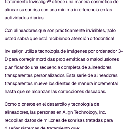
tratamiento Invisalign® ofrece una manera cosmética de
Empastes Dentales
alinear su sonrisa con una mínima interferencia en las
Dentaduras
actividades diarias.
Implantes Dentales
Con alineadores que son prácticamente invisibles, ¡solo
usted sabrá que está recibiendo atención ortodóntica!
Dentaduras en el Mismo Día
Implantes el Mismo Día
Invisalign utiliza tecnología de imágenes por ordenador 3-
D para corregir mordidas problemáticas o maloclusiones
Reparaciones el Mismo Día
planificando una secuencia completa de alineadores
transparentes personalizados. Esta serie de alineadores
COSMÉTICA
transparentes mueve los dientes de manera incremental
hasta que se alcanzan las correcciones deseadas.
Coronas de Cerámica
Como pioneros en el desarrollo y tecnología de
Carillas
alineadores, las personas en Align Technology, Inc.
recopilan datos de millones de sonrisas tratadas para
TECNOLOGÍA
diseñar sistemas de tratamiento que: