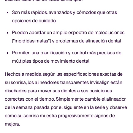
CBCT
Son más rápidos, avanzados y cómodos que otras
Impresiones Digitales
opciones de cuidado
Radiografía Digital
Pueden abordar un amplio espectro de maloclusiones
("mordidas malas") y problemas de alineación dental
ORTODONCIA
Permiten una planificación y control más precisos de
Invisalign
múltiples tipos de movimiento dental
Ortodoncia
Hechos a medida según las especificaciones exactas de
su sonrisa, los alineadores transparentes Invisalign están
diseñados para mover sus dientes a sus posiciones
DOCTORES
correctas con el tiempo. Simplemente cambie el alineador
Dr. Douglas Ness
de la semana pasada por el siguiente en la serie y observe
cómo su sonrisa muestra progresivamente signos de
Dr. Jared Gibbons
mejora.
Dr. Hassan Haidar