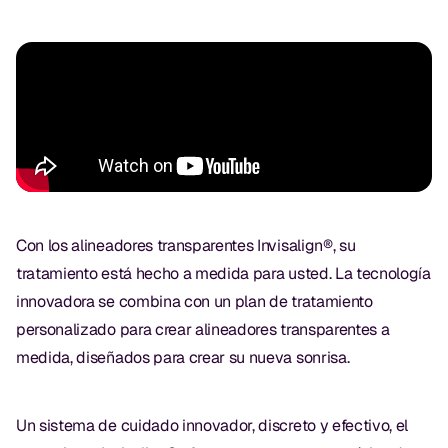
Exámenes Orales
Tratamiento Periodontal
Programa Preventivo
Tratamiento de Conducto
Protectores Bucales Deportivos
Con los alineadores transparentes Invisalign®, su
RESTAURATIVO
tratamiento está hecho a medida para usted. La tecnología
All-on-4
innovadora se combina con un plan de tratamiento
personalizado para crear alineadores transparentes a
All-on-6
medida, diseñados para crear su nueva sonrisa.
Coronas y Fundas
Puentes Dentales
Un sistema de cuidado innovador, discreto y efectivo, el