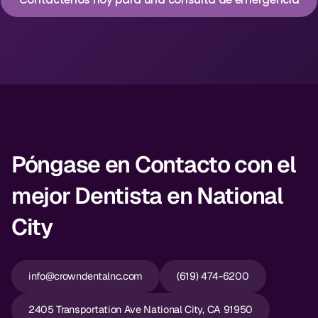
Dr. Christian Bastien
Dr. Allen Newman
Dr. Marco Casco
Solicitar una Cita
Póngase en Contacto con el
Español
mejor Dentista en National
City
info@crowndentalnc.com
(619) 474-6200
2405 Transportation Ave National City, CA 91950