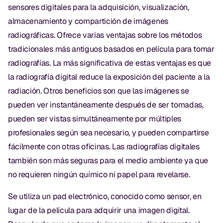
Empastes Dentales
sensores digitales para la adquisición, visualización,
almacenamiento y compartición de imágenes
Dentaduras
radiográficas. Ofrece varias ventajas sobre los métodos
Implantes Dentales
tradicionales más antiguos basados en película para tomar
radiografías. La más significativa de estas ventajas es que
Dentaduras en el Mismo Día
la radiografía digital reduce la exposición del paciente a la
Implantes el Mismo Día
radiación. Otros beneficios son que las imágenes se
pueden ver instantáneamente después de ser tomadas,
Reparaciones el Mismo Día
pueden ser vistas simultáneamente por múltiples
profesionales según sea necesario, y pueden compartirse
COSMÉTICA
fácilmente con otras oficinas. Las radiografías digitales
Coronas de Cerámica
también son más seguras para el medio ambiente ya que
no requieren ningún químico ni papel para revelarse.
Carillas
Se utiliza un pad electrónico, conocido como sensor, en
lugar de la película para adquirir una imagen digital.
TECNOLOGÍA