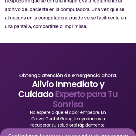
Después de que se toma la imagen, va directamente al
CBCT
archivo del paciente en la computadora. Una vez que se
almacena en la computadora, puede verse fácilmente en
Impresiones Digitales
una pantalla, compartirse o imprimirse.
Radiografía Digital
ORTODONCIA
Invisalign
Ortodoncia
Obtenga atención de emergencia ahora.
Alivio Inmediato y
Cuidado
Experto para Tu
DOCTORES
Sonrisa
Dr. Douglas Ness
No espere a que el dolor empeore. En
Crown Dental Group, le ayudamos a
Dr. Jared Gibbons
recuperar su salud oral rápidamente.
Dr. Hassan Haidar
Contáctenos hoy para una consulta de emergencia