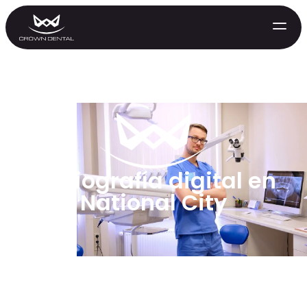
Radiografía digital en
National City
GENERAL
Tratamiento de Emergencia
Extracciones
Protectores Nocturnos