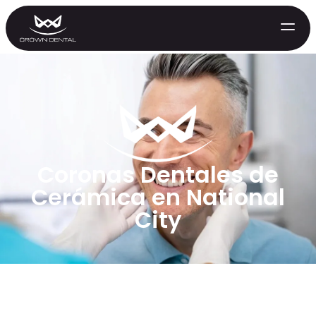
Coronas Dentales de
Cerámica en National
City
GENERAL
Tratamiento de Emergencia
Extracciones
Protectores Nocturnos