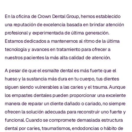
Exámenes Orales
En la oficina de Crown Dental Group, hemos establecido
Tratamiento Periodontal
una reputación de excelencia basada en brindar atención
Programa Preventivo
profesional y experimentada de última generación.
Estamos dedicados a mantenernos al ritmo de la última
Tratamiento de Conducto
tecnología y avances en tratamiento para ofrecer a
Protectores Bucales Deportivos
nuestros pacientes la más alta calidad de atención.
A pesar de que el esmalte dental es más fuerte que el
RESTAURATIVO
hueso y la sustancia más dura en tu cuerpo, tus dientes
All-on-4
siguen siendo vulnerables a las caries y el trauma. Aunque
los empastes dentales pueden proporcionar una excelente
All-on-6
manera de reparar un diente dañado o cariado, no siempre
Coronas y Fundas
ofrecen la solución adecuada para reconstruir uno fuerte y
funcional. Cuando se compromete demasiada estructura
Puentes Dentales
dental por caries, traumatismos, endodoncias o hábito de