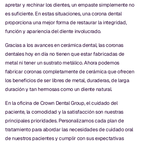
Empastes Dentales
apretar y rechinar los dientes, un empaste simplemente no
es suficiente. En estas situaciones, una corona dental
Dentaduras
proporciona una mejor forma de restaurar la integridad,
Implantes Dentales
función y apariencia del diente involucrado.
Dentaduras en el Mismo Día
Gracias a los avances en cerámica dental, las coronas
dentales hoy en día no tienen que estar fabricadas de
Implantes el Mismo Día
metal ni tener un sustrato metálico. Ahora podemos
Reparaciones el Mismo Día
fabricar coronas completamente de cerámica que ofrecen
los beneficios de ser libres de metal, duraderas, de larga
COSMÉTICA
duración y tan hermosas como un diente natural.
Coronas de Cerámica
En la oficina de Crown Dental Group, el cuidado del
paciente, la comodidad y la satisfacción son nuestras
Carillas
principales prioridades. Personalizamos cada plan de
tratamiento para abordar las necesidades de cuidado oral
TECNOLOGÍA
de nuestros pacientes y cumplir con sus expectativas