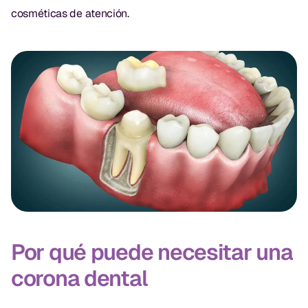
CBCT
cosméticas de atención.
Impresiones Digitales
Radiografía Digital
ORTODONCIA
Invisalign
Ortodoncia
DOCTORES
Dr. Douglas Ness
Por qué puede necesitar una
Dr. Jared Gibbons
corona dental
Dr. Hassan Haidar