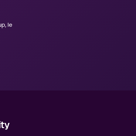
p, le
ity