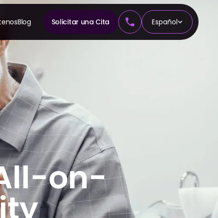
tenos
Blog
Solicitar una Cita
Español
A
n
cia
All-on-
ity