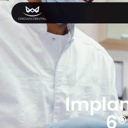
GENERAL
Tratamiento de
Emergencia
Extracciones
Protectores Nocturnos
Exámenes Orales
Tratamiento Periodontal
Programa Preventivo
Tratamiento de Conduc
Protectores Bucales
Deportivos
Implan
6®