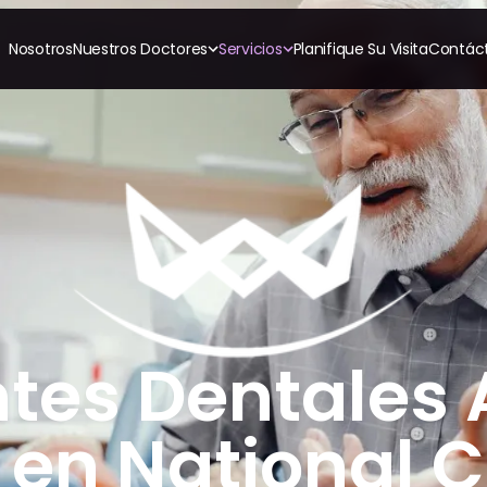
Nosotros
Nuestros Doctores
Servicios
Planifique Su Visita
Contác
RESTAURATIVO
COSMÉTICA
ORTODONCI
All-on-4
Coronas de Cerámica
Invisalig
All-on-6
Carillas
Ortodon
Coronas y Fundas
Puentes Dentales
TECNOLOGÍA
CBCT
Empastes Dentales
Impresiones Digitales
Dentaduras
Radiografía Digital
Implantes Dentales
to
Dentaduras en el Mismo
Día
Implantes el Mismo Día
Reparaciones el Mismo
Día
tes Dentales 
 en National C